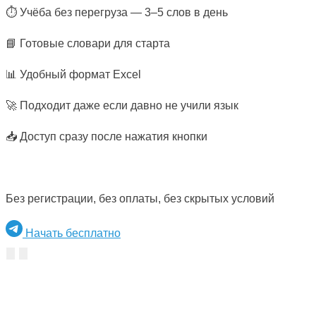
⏱ Учёба без перегруза — 3–5 слов в день
📘 Готовые словари для старта
📊 Удобный формат Excel
🚀 Подходит даже если давно не учили язык
📥 Доступ сразу после нажатия кнопки
Без регистрации, без оплаты, без скрытых условий
Начать бесплатно