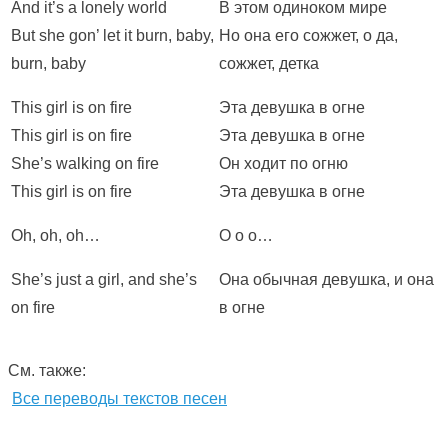
And it’s a lonely world
В этом одиноком мире
But she gon’ let it burn, baby,
Но она его сожжет, о да,
burn, baby
сожжет, детка
This girl is on fire
Эта девушка в огне
This girl is on fire
Эта девушка в огне
She’s walking on fire
Он ходит по огню
This girl is on fire
Эта девушка в огне
Oh, oh, oh…
О о о…
She’s just a girl, and she’s
Она обычная девушка, и она
on fire
в огне
См. также:
Все переводы текстов песен