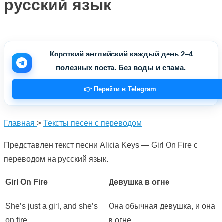
русский язык
Короткий английский каждый день 2–4
полезных поста. Без воды и спама.
👉 Перейти в Telegram
Главная
>
Тексты песен с переводом
Представлен текст песни Alicia Keys — Girl On Fire с
переводом на русский язык.
Girl On Fire
Девушка в огне
She’s just a girl, and she’s
Она обычная девушка, и она
on fire
в огне