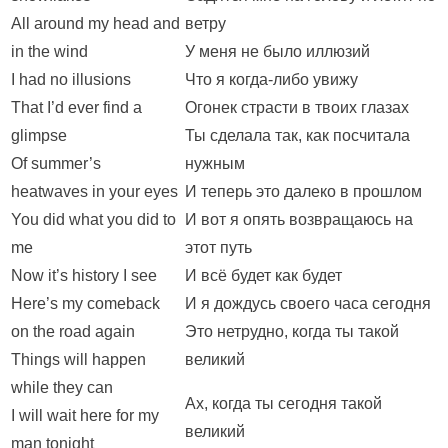
All around my head and
ветру
in the wind
У меня не было иллюзий
I had no illusions
Что я когда-либо увижу
That I’d ever find a
Огонек страсти в твоих глазах
glimpse
Ты сделала так, как посчитала
Of summer’s
нужным
heatwaves in your eyes
И теперь это далеко в прошлом
You did what you did to
И вот я опять возвращаюсь на
me
этот путь
Now it’s history I see
И всё будет как будет
Here’s my comeback
И я дождусь своего часа сегодня
on the road again
Это нетрудно, когда ты такой
Things will happen
великий
while they can
Ах, когда ты сегодня такой
I will wait here for my
великий
man tonight