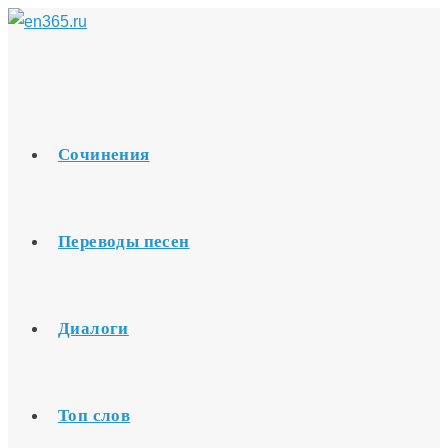
Перейти
к
содержимому
Сочинения
Переводы песен
Диалоги
Топ слов