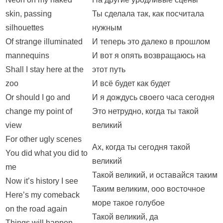
skin, passing
Ты сделала так, как посчитала
silhouettes
нужным
Of strange illuminated
И теперь это далеко в прошлом
mannequins
И вот я опять возвращаюсь на
Shall I stay here at the
этот путь
zoo
И всё будет как будет
Or should I go and
И я дождусь своего часа сегодня
change my point of
Это нетрудно, когда ты такой
view
великий
For other ugly scenes
Ах, когда ты сегодня такой
You did what you did to
великий
me
Такой великий, и оставайся таким
Now it’s history I see
Таким великим, ооо восточное
Here’s my comeback
море такое голубое
on the road again
Такой великий, да
Things will happen