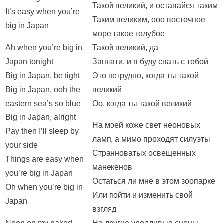
Такой великий, и оставайся таким
It’s easy when you’re
Таким великим, ооо восточное
big in Japan
море такое голубое
Ah when you’re big in
Такой великий, да
Japan tonight
Заплати, и я буду спать с тобой
Big in Japan, be tight
Это нетрудно, когда ты такой
Big in Japan, ooh the
великий
eastern sea’s so blue
Оо, когда ты такой великий
Big in Japan, alright
На моей коже свет неоновых
Pay then I’ll sleep by
ламп, а мимо проходят силуэты
your side
Странноватых освещенных
Things are easy when
манекенов
you’re big in Japan
Остаться ли мне в этом зоопарке
Oh when you’re big in
Или пойти и изменить свой
Japan
взгляд
Neon on my naked
На другие уродливые сцены