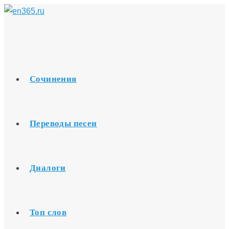
Перейти
к
содержимому
Сочинения
Переводы песен
Диалоги
Топ слов