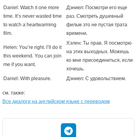
Daniel: Watch it one more
Дэниел: Посмотри его еще
time. It’s never wasted time
раз. Смотреть душевный
to watch a heartwarming
фильм это не пустая трата
film.
времени.
Хэлен: Ты прав. Я посмотрю
Helen: You’re right. I’ll do it
на этих выходных. Можешь
this weekend. You can join
ко мне присоединиться, если
me if you want.
хочешь.
Daniel: With pleasure.
Дэниел: С удовольствием.
см. также:
Все диалоги на английском языке с переводом