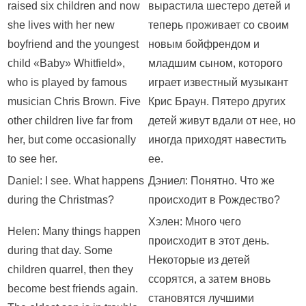
raised six children and now
вырастила шестеро детей и
she lives with her new
теперь проживает со своим
boyfriend and the youngest
новым бойфрендом и
child «Baby» Whitfield»,
младшим сыном, которого
who is played by famous
играет известный музыкант
musician Chris Brown. Five
Крис Браун. Пятеро других
other children live far from
детей живут вдали от нее, но
her, but come occasionally
иногда приходят навестить
to see her.
ее.
Daniel: I see. What happens
Дэниел: Понятно. Что же
during the Christmas?
происходит в Рождество?
Хэлен: Много чего
Helen: Many things happen
происходит в этот день.
during that day. Some
Некоторые из детей
children quarrel, then they
ссорятся, а затем вновь
become best friends again.
становятся лучшими