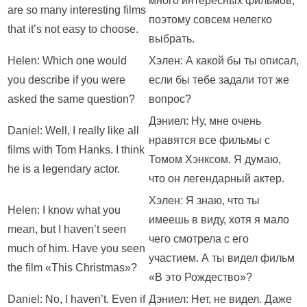
много интересных фильмов,
are so many interesting films
поэтому совсем нелегко
that it’s not easy to choose.
выбрать.
Helen: Which one would
Хэлен: А какой бы ты описал,
you describe if you were
если бы тебе задали тот же
asked the same question?
вопрос?
Дэниел: Ну, мне очень
Daniel: Well, I really like all
нравятся все фильмы с
films with Tom Hanks. I think
Томом Хэнксом. Я думаю,
he is a legendary actor.
что он легендарный актер.
Хэлен: Я знаю, что ты
Helen: I know what you
имеешь в виду, хотя я мало
mean, but I haven’t seen
чего смотрела с его
much of him. Have you seen
участием. А ты видел фильм
the film «This Christmas»?
«В это Рождество»?
Daniel: No, I haven’t. Even if
Дэниел: Нет, не видел. Даже