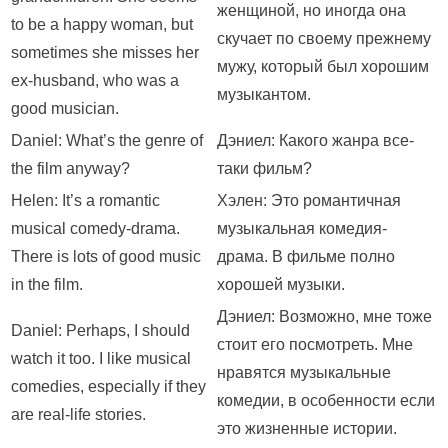
женщиной, но иногда она
to be a happy woman, but
скучает по своему прежнему
sometimes she misses her
мужу, который был хорошим
ex-husband, who was a
музыкантом.
good musician.
Daniel: What’s the genre of
Дэниел: Какого жанра все-
the film anyway?
таки фильм?
Helen: It’s a romantic
Хэлен: Это романтичная
musical comedy-drama.
музыкальная комедия-
There is lots of good music
драма. В фильме полно
in the film.
хорошей музыки.
Дэниел: Возможно, мне тоже
Daniel: Perhaps, I should
стоит его посмотреть. Мне
watch it too. I like musical
нравятся музыкальные
comedies, especially if they
комедии, в особенности если
are real-life stories.
это жизненные истории.