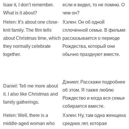
Isaw it, I don’t remember.
если и видел, то не помню. О
What is it about?
чем он?
Helen: It’s about one close-
Хэлен: Он об одной
knit family. The film tells
сплоченной семье. В фильме
about Christmas time, which
рассказывается о периоде
they normally celebrate
Рождества, который они
together.
обычно празднуют вместе.
Дэниел: Расскажи подробнее
Daniel: Tell me more about
об этом. Я также люблю
it. I also like Christmas and
Рождество и когда вся семья
family gatherings.
собирается вместе.
Helen: Well, there is a
Хэлен: Ну, там одна женщина
middle-aged woman who
средних лет, которая