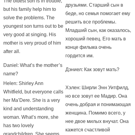
The oldest son is in trouble,
друзьями. Старший сын в
but his family help him to
беде, но семья помогает ему
solve the problems. The
решить все проблемы.
youngest son turns out to be
Младший сын, как оказалось,
very good at singing. His
хороший певец. Его мать в
mother is very proud of him
конце фильма очень
after all.
гордится им.
Daniel: What’s the mother’s
Дэниел: Как зовут мать?
name?
Helen: Shirley Ann
Хэлен: Ширли Энн Уитфилд,
Whitfield, but everyone calls
но все зовут ее Мадир. Она
her Ma’Dere. She is a very
очень добрая и понимающая
kind and understanding
женщина. Помимо всего, у
woman. What’s more, she
нее двое милых внучат. Она
has two lovely
кажется счастливой
grandchildren. She seems