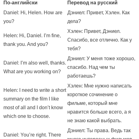
По-английски
Перевод на русский
Daniel: Hi, Helen. How are
Дэниел: Привет, Хэлен. Как
you?
дела?
Хэлен: Привет, Дэниел.
Helen: Hi, Daniel. I’m fine,
Спасибо, все отлично. Как у
thank you. And you?
тебя?
Дэниел: У меня тоже хорошо,
Daniel: I’m also well, thanks.
спасибо. Над чем ты
What are you working on?
работаешь?
Хэлен: Мне нужно написать
Helen: I need to write a short
короткое сочинение о
summary on the film I like
фильме, который мне
most of all and I don’t know
нравится больше всего, а я
which one to choose.
не знаю какой выбрать.
Дэниел: Ты права. Ведь так
Daniel: You’re right. There