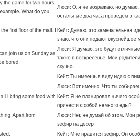
play the game for two hours
Люси: О, я не возражаю, но думаю,
or example. What do you
остальные два часа проведем в ка
e first floor of the mall. I
Кейт: Думаю, это замечательная ид
знаю, что они подают вкуснейшее
Люси: Я думаю, это будут отличны
u can join us on Sunday as
также в воскресенье. Мои родители 
be bored.
скучно.
Кейт: Ты имеешь в виду идею с пи
Люси: Вот именно. Что ты собирае
hall I bring some food with
Кейт: Я не планировал ничего особ
принести с собой немного еды?
thing. Apart from
Люси: Нет, не думай об этом. Мои 
зефир на десерт.
sted.
Кейт: Мне нравится зефир. Он особ