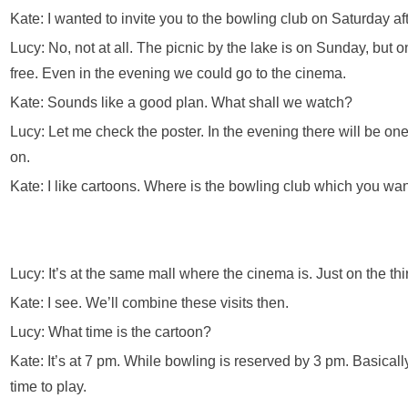
Kate: I wanted to invite you to the bowling club on Saturday af
Lucy: No, not at all. The picnic by the lake is on Sunday, but 
free. Even in the evening we could go to the cinema.
Kate: Sounds like a good plan. What shall we watch?
Lucy: Let me check the poster. In the evening there will be on
on.
Kate: I like cartoons. Where is the bowling club which you want
Lucy: It’s at the same mall where the cinema is. Just on the thir
Kate: I see. We’ll combine these visits then.
Lucy: What time is the cartoon?
Kate: It’s at 7 pm. While bowling is reserved by 3 pm. Basical
time to play.