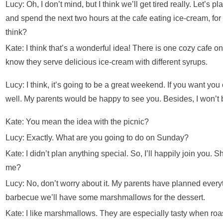
Lucy: Oh, I don’t mind, but I think we’ll get tired really. Let’s 
and spend the next two hours at the cafe eating ice-cream, f
think?
Kate: I think that’s a wonderful idea! There is one cozy cafe on th
know they serve delicious ice-cream with different syrups.
Lucy: I think, it’s going to be a great weekend. If you want yo
well. My parents would be happy to see you. Besides, I won’t 
Kate: You mean the idea with the picnic?
Lucy: Exactly. What are you going to do on Sunday?
Kate: I didn’t plan anything special. So, I’ll happily join you. S
me?
Lucy: No, don’t worry about it. My parents have planned every
barbecue we’ll have some marshmallows for the dessert.
Kate: I like marshmallows. They are especially tasty when roa