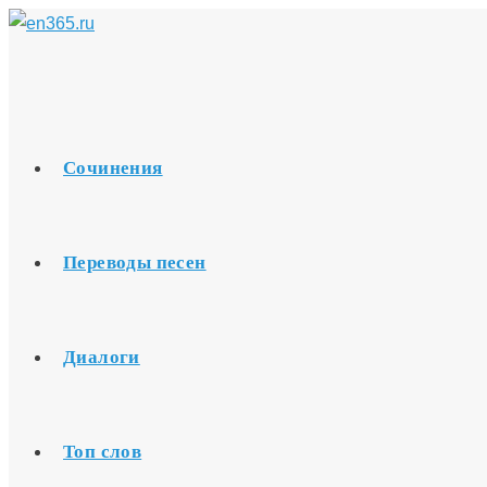
Перейти
к
содержимому
Сочинения
Переводы песен
Диалоги
Топ слов