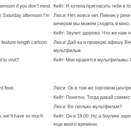
ternoon if you don’t mind.
Кейт: Я хотела пригласить тебя в б
on Saturday afternoon I’m
Люси: Нет, вовсе нет. Пикник у рек
вечером мы можем сходить в кино.
Кейт: Звучит здорово. Что же нам 
e feature-length cartoon
Люси: Дай-ка я проверю афишу. Ве
мультфильм.
 to visit?
Кейт: Мне нравятся мультфильмы. 
d floor.
Люси: Он в том же торговом центре,
Кейт: Понятно. Тогда давай совмес
Люси: Во сколько мультфильм?
ly, we’ll have so much
Кейт: Он в 19.00. Ну, а боулинг зар
еще много времени.