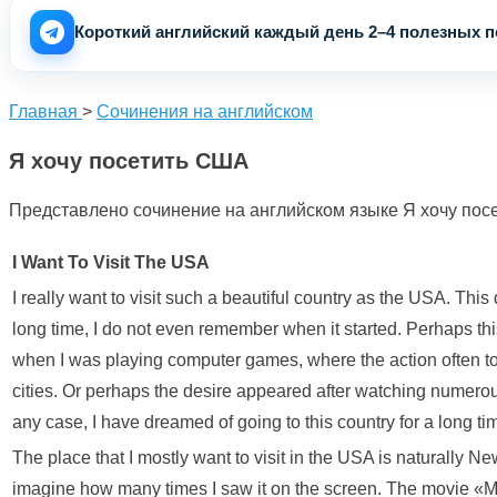
Короткий английский каждый день 2–4 полезных по
Главная
>
Сочинения на английском
Я хочу посетить США
Представлено сочинение на английском языке Я хочу посет
I Want To Visit The USA
I really want to visit such a beautiful country as the USA. This 
long time, I do not even remember when it started. Perhaps t
when I was playing computer games, where the action often t
cities. Or perhaps the desire appeared after watching numerou
any case, I have dreamed of going to this country for a long ti
The place that I mostly want to visit in the USA is naturally New Y
imagine how many times I saw it on the screen. The movie «M