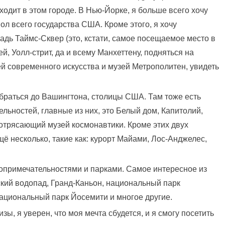
ходит в этом городе. В Нью-Йорке, я больше всего хочу
л всего государства США. Кроме этого, я хочу
дь Таймс-Сквер (это, кстати, самое посещаемое место в
й, Уолл-стрит, да и всему Манхеттену, подняться на
ей современного искусства и музей Метрополитен, увидеть
браться до Вашингтона, столицы США. Там тоже есть
льностей, главные из них, это Белый дом, Капитолий,
отрясающий музей космонавтики. Кроме этих двух
щё несколько, такие как: курорт Майами, Лос-Анджелес,
опримечательностями и парками. Самое интересное из
рский водопад, Гранд-Каньон, национальный парк
ациональный парк Йосемити и многое другие.
ы, я уверен, что моя мечта сбудется, и я смогу посетить