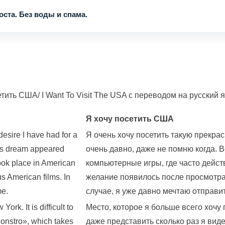
ста. Без воды и спама.
ить США/ I Want To Visit The USA с переводом на русский я
Я хочу посетить США
desire I have had for a
Я очень хочу посетить такую прекра
his dream appeared
очень давно, даже не помню когда. В
ook place in American
компьютерные игры, где часто дейст
s American films. In
желание появилось после просмотр
me.
случае, я уже давно мечтаю отправит
ork. It is difficult to
Место, которое я больше всего хочу
onstro», which takes
даже представить сколько раз я вид