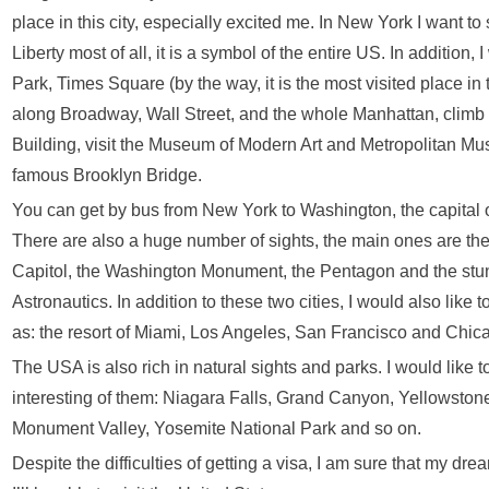
place in this city, especially excited me. In New York I want to
Liberty most of all, it is a symbol of the entire US. In addition, 
Park, Times Square (by the way, it is the most visited place in
along Broadway, Wall Street, and the whole Manhattan, climb
Building, visit the Museum of Modern Art and Metropolitan Mus
famous Brooklyn Bridge.
You can get by bus from New York to Washington, the capital o
There are also a huge number of sights, the main ones are th
Capitol, the Washington Monument, the Pentagon and the st
Astronautics. In addition to these two cities, I would also like 
as: the resort of Miami, Los Angeles, San Francisco and Chic
The USA is also rich in natural sights and parks. I would like 
interesting of them: Niagara Falls, Grand Canyon, Yellowston
Monument Valley, Yosemite National Park and so on.
Despite the difficulties of getting a visa, I am sure that my dr