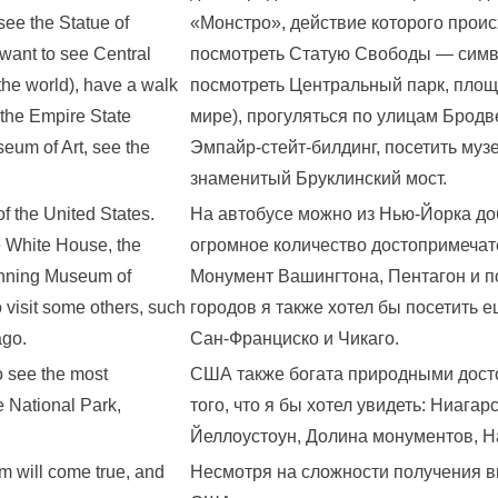
 see the Statue of
«Монстро», действие которого проис
I want to see Central
посмотреть Статую Свободы — симво
 the world), have a walk
посмотреть Центральный парк, площа
 the Empire State
мире), прогуляться по улицам Бродве
eum of Art, see the
Эмпайр-стейт-билдинг, посетить муз
знаменитый Бруклинский мост.
f the United States.
На автобусе можно из Нью-Йорка до
e White House, the
огромное количество достопримечате
unning Museum of
Монумент Вашингтона, Пентагон и п
to visit some others, such
городов я также хотел бы посетить е
ago.
Сан-Франциско и Чикаго.
to see the most
США также богата природными дост
e National Park,
того, что я бы хотел увидеть: Ниага
Йеллоустоун, Долина монументов, Н
eam will come true, and
Несмотря на сложности получения виз