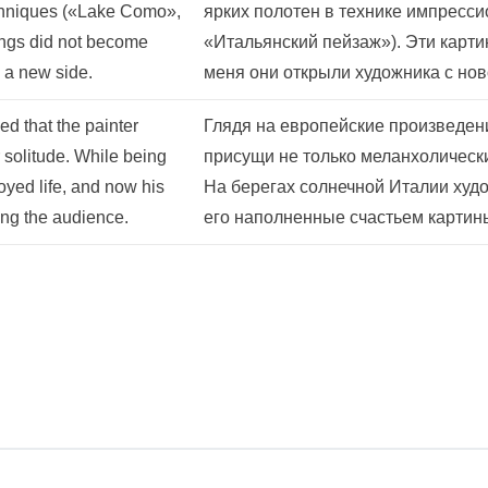
echniques («Lake Como»,
ярких полотен в технике импресси
tings did not become
«Итальянский пейзаж»). Эти карти
m a new side.
меня они открыли художника с нов
ed that the painter
Глядя на европейские произведени
 solitude. While being
присущи не только меланхолическ
joyed life, and now his
На берегах солнечной Италии худо
ting the audience.
его наполненные счастьем картин