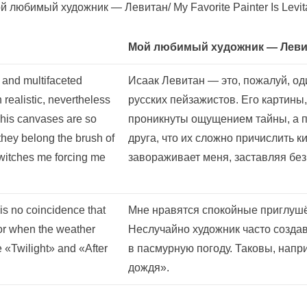
любимый художник — Левитан/ My Favorite Painter Is Levit
Мой любимый художник — Леви
 and multifaceted
Исаак Левитан — это, пожалуй, од
realistic, nevertheless
русских пейзажистов. Его картины,
s his canvases are so
проникнуты ощущением тайны, а по
at they belong the brush of
друга, что их сложно причислить к
ewitches me forcing me
завораживает меня, заставляя бе
t is no coincidence that
Мне нравятся спокойные приглушё
 or when the weather
Неслучайно художник часто создав
 «Twilight» and «After
в пасмурную погоду. Таковы, напр
дождя».