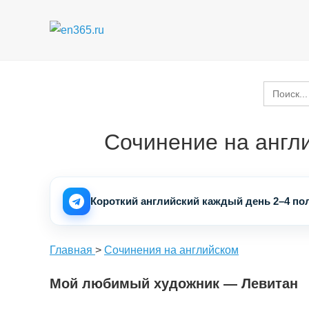
Перейти
к
содержимому
Search
for:
Сочинение на англ
Короткий английский каждый день 2–4 пол
Главная
>
Сочинения на английском
Мой любимый художник — Левитан