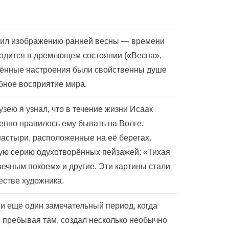
тил изображению ранней весны — времени
ходится в дремлющем состоянии («Весна»,
рённые настроения были свойственны душе
бное восприятие мира.
зею я узнал, что в течение жизни Исаак
енно нравилось ему бывать на Волге.
астыри, расположенные на её берегах.
ую серию одухотворённых пейзажей: «Тихая
вечным покоем» и другие. Эти картины стали
стве художника.
 и ещё один замечательный период, когда
, пребывая там, создал несколько необычно