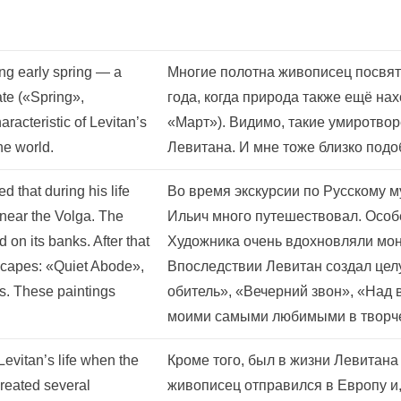
ing early spring — a
Многие полотна живописец посвя
ate («Spring»,
года, когда природа также ещё на
acteristic of Levitan’s
«Март»). Видимо, такие умиротво
he world.
Левитана. И мне тоже близко подо
 that during his life
Во время экскурсии по Русскому му
g near the Volga. The
Ильич много путешествовал. Особ
 on its banks. After that
Художника очень вдохновляли мон
dscapes: «Quiet Abode»,
Впоследствии Левитан создал цел
s. These paintings
обитель», «Вечерний звон», «Над 
моими самыми любимыми в творче
Levitan’s life when the
Кроме того, был в жизни Левитана
created several
живописец отправился в Европу и