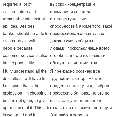
requires a lot of
высокой концентрации
concentration and
внимания и хороших
remarkable intellectual
интеллектуальных
abilities. Besides,
способностей. Кроме того, такой
banker should be able to
профессионал обязательно
communicate with
должен уметь общаться с
people because
людьми, поскольку чаще всего
customer service is also
его обязанности включают и
his responsibility.
обслуживание клиентов.
I fully understand all the
Я прекрасно осознаю все
difficulties I will have to
трудности, с которыми мне
face since that’s the
придется столкнуться, выбрав
profession I’m choosing
профессию банкира, но это не
but I’m not going to give
вызывает у меня желания
up because of it. This job
отказаться от намеченного пути.
is well-paid and it
Эта работа хорошо