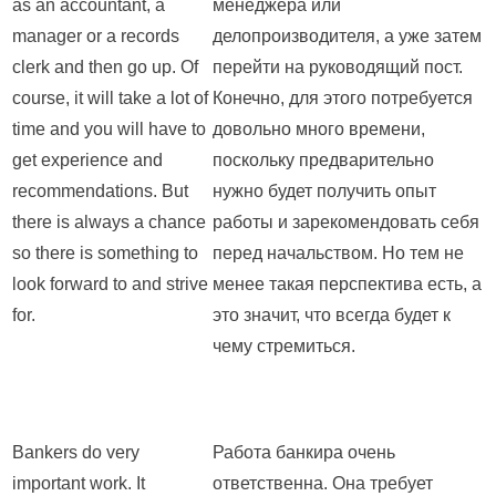
as an accountant, a
менеджера или
manager or a records
делопроизводителя, а уже затем
clerk and then go up. Of
перейти на руководящий пост.
course, it will take a lot of
Конечно, для этого потребуется
time and you will have to
довольно много времени,
get experience and
поскольку предварительно
recommendations. But
нужно будет получить опыт
there is always a chance
работы и зарекомендовать себя
so there is something to
перед начальством. Но тем не
look forward to and strive
менее такая перспектива есть, а
for.
это значит, что всегда будет к
чему стремиться.
Bankers do very
Работа банкира очень
important work. It
ответственна. Она требует