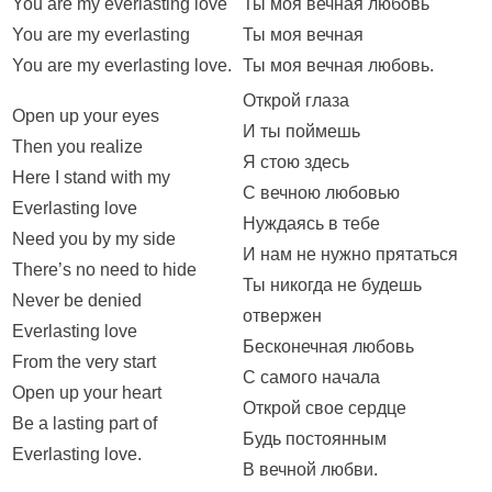
You are my everlasting love
Ты моя вечная любовь
You are my everlasting
Ты моя вечная
You are my everlasting love.
Ты моя вечная любовь.
Открой глаза
Open up your eyes
И ты поймешь
Then you realize
Я стою здесь
Here I stand with my
С вечною любовью
Everlasting love
Нуждаясь в тебе
Need you by my side
И нам не нужно прятаться
There’s no need to hide
Ты никогда не будешь
Never be denied
отвержен
Everlasting love
Бесконечная любовь
From the very start
С самого начала
Open up your heart
Открой свое сердце
Be a lasting part of
Будь постоянным
Everlasting love.
В вечной любви.