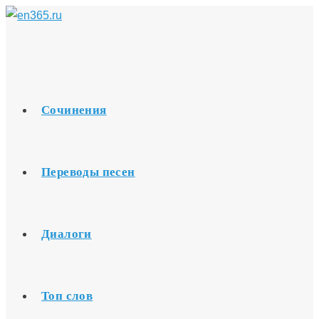
Перейти
к
содержимому
Сочинения
Переводы песен
Диалоги
Топ слов