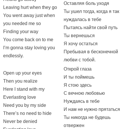
Оставляя боль уходя
Leaving hurt when they go
Ты ушел тогда, когда я так
You went away just when
нуждалась в тебе
you needed me so
Пытаясь найти свой путь
Finding your way
Ты вернешься
You come back on to me
Я хочу остаться
I’m gonna stay loving you
Пребывая в бесконечной
endlessly.
любви с тобой.
Открой глаза
Open up your eyes
И ты поймешь
Then you realize
Я стою здесь
Here I stand with my
С вечною любовью
Everlasting love
Нуждаясь в тебе
Need you by my side
И нам не нужно прятаться
There’s no need to hide
Ты никогда не будешь
Never be denied
отвержен