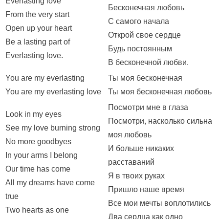
Everlasting love
Бесконечная любовь
From the very start
С самого начала
Open up your heart
Открой свое сердце
Be a lasting part of
Будь постоянным
Everlasting love.
В бесконечной любви.
You are my everlasting
Ты моя бесконечная
You are my everlasting love
Ты моя бесконечная любовь
Посмотри мне в глаза
Look in my eyes
Посмотри, насколько сильна
See my love burning strong
моя любовь
No more goodbyes
И больше никаких
In your arms I belong
расставаний
Our time has come
Я в твоих руках
All my dreams have come
Пришло наше время
true
Все мои мечты воплотились
Two hearts as one
Два сердца как одно