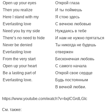
Open up your eyes
Открой глаза
Then you realize
И ты поймешь
Here I stand with my
Я стою здесь
Everlasting love
С вечною любовью
Need you by my side
Нуждаясь в тебе
There’s no need to hide
И нам не нужно прятаться
Never be denied
Ты никогда не будешь
Everlasting love
отвержен
From the very start
Бесконечная любовь
Open up your heart
С самого начала
Be a lasting part of
Открой свое сердце
Everlasting love.
Будь постоянным
В вечной любви.
https://www.youtube.com/watch?v=bqICGrdLGIc
См. также: