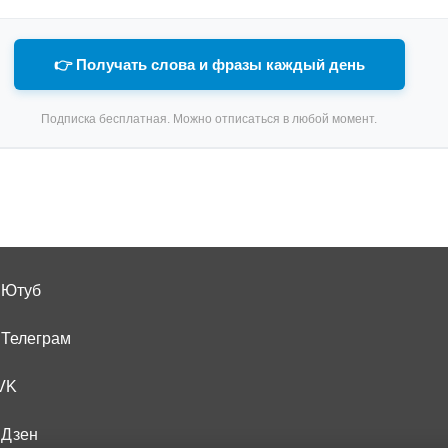
👉 Получать слова и фразы каждый день
Подписка бесплатная. Можно отписаться в любой момент.
 Ютуб
 Телеграм
VK
 Дзен