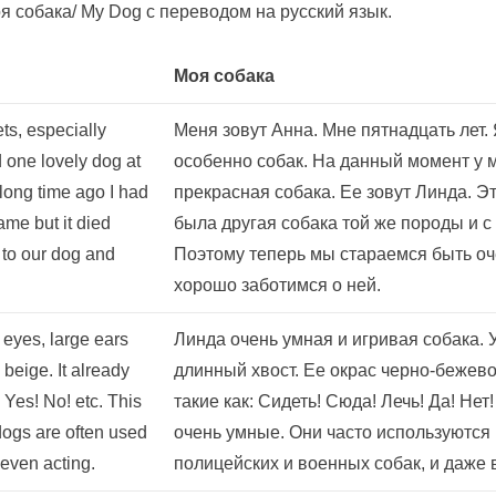
 собака/ My Dog с переводом на русский язык.
Моя собака
ets, especially
Меня зовут Анна. Мне пятнадцать лет
d one lovely dog at
особенно собак. На данный момент у м
long time ago I had
прекрасная собака. Ее зовут Линда. Э
me but it died
была другая собака той же породы и с
e to our dog and
Поэтому теперь мы стараемся быть оч
хорошо заботимся о ней.
d eyes, large ears
Линда очень умная и игривая собака. 
 beige. It already
длинный хвост. Ее окрас черно-бежево
es! No! etc. This
такие как: Сидеть! Сюда! Лечь! Да! Нет!
dogs are often used
очень умные. Они часто используются 
 even acting.
полицейских и военных собак, и даже в