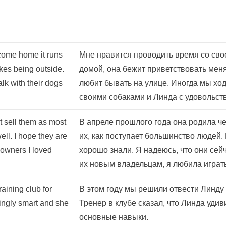
 come home it runs
Мне нравится проводить время со свое
ikes being outside.
домой, она бежит приветствовать меня
k with their dogs
любит бывать на улице. Иногда мы ход
своими собаками и Линда с удовольств
’t sell them as most
В апреле прошлого года она родила ч
ll. I hope they are
их, как поступает большинство людей.
 owners I loved
хорошо знали. Я надеюсь, что они сей
их новым владельцам, я любила играть
raining club for
В этом году мы решили отвести Линду 
zingly smart and she
Тренер в клубе сказал, что Линда удив
основные навыки.