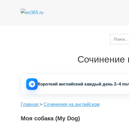
Перейти
к
содержимому
Search
for:
Сочинение 
Короткий английский каждый день 2–4 пол
Главная
>
Сочинения на английском
Моя собака (My Dog)