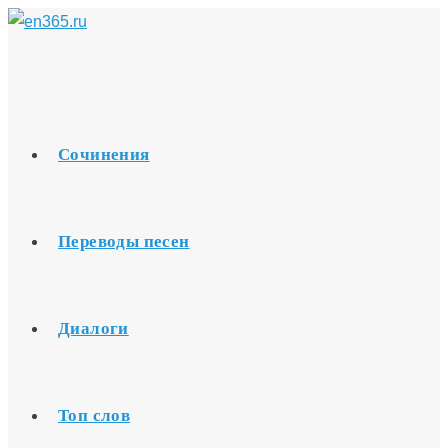
Перейти
к
содержимому
Сочинения
Переводы песен
Диалоги
Топ слов