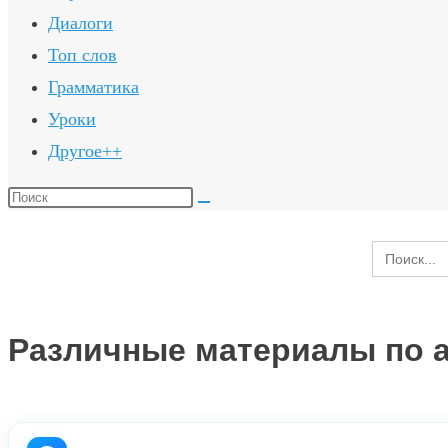
Диалоги
Топ слов
Грамматика
Уроки
Другое++
Поиск
на
Search
сайте
for:
Различные материалы по а