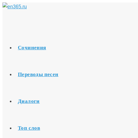
Перейти
к
содержимому
Сочинения
Переводы песен
Диалоги
Топ слов