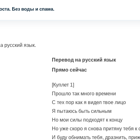
ста. Без воды и спама.
а русский язык.
Перевод на русский язык
Прямо сейчас
[Куплет 1]
Прошло так много времени
С тех пор как я видел твое лицо
Я пытаюсь быть сильным
Но мои силы подходят к концу
Но уже скоро я снова притяну тебя к 
И буду обнимать тебя, дразнить, при