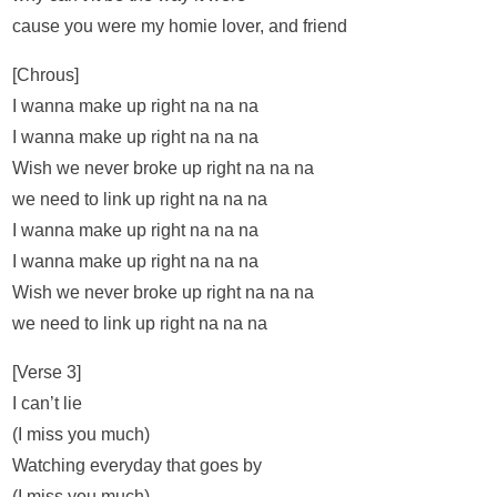
cause you were my homie lover, and friend
[Chrous]
I wanna make up right na na na
I wanna make up right na na na
Wish we never broke up right na na na
we need to link up right na na na
I wanna make up right na na na
I wanna make up right na na na
Wish we never broke up right na na na
we need to link up right na na na
[Verse 3]
I can’t lie
(I miss you much)
Watching everyday that goes by
(I miss you much)