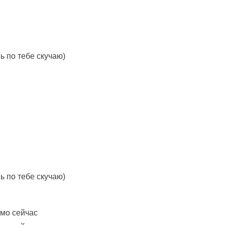
нь по тебе скучаю)
нь по тебе скучаю)
ямо сейчас