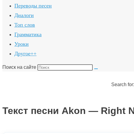
Переводы песен
Диалоги
Топ слов
Грамматика
Уроки
Другое++
Поиск на сайте
Search for
Текст песни Akon — Right 