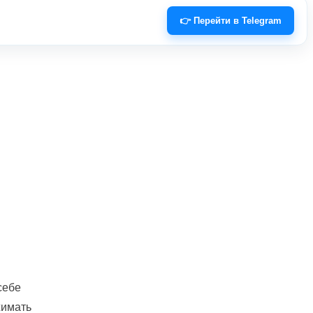
👉 Перейти в Telegram
себе
жимать