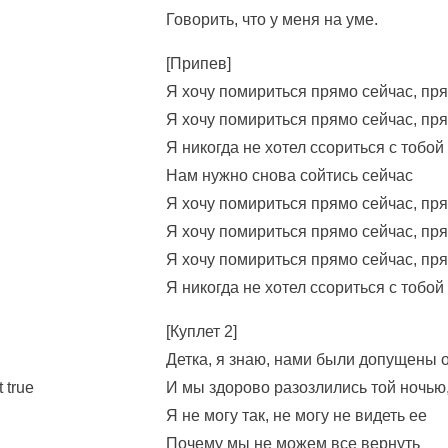
Говорить, что у меня на уме.
[Припев]
Я хочу помириться прямо сейчас, пр
Я хочу помириться прямо сейчас, пр
Я никогда не хотел ссориться с тобой
Нам нужно снова сойтись сейчас
Я хочу помириться прямо сейчас, пр
Я хочу помириться прямо сейчас, пр
Я хочу помириться прямо сейчас, пр
Я никогда не хотел ссориться с тобой
[Куплет 2]
Детка, я знаю, нами были допущены 
 true
И мы здорово разозлились той ночью
Я не могу так, не могу не видеть ее
Почему мы не можем все вернуть