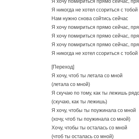
Я хочу помириться прямо сейчас, пр
Я никогда не хотел ссориться с тобой
Нам нужно снова сойтись сейчас
Я хочу помириться прямо сейчас, пр
Я хочу помириться прямо сейчас, пр
Я хочу помириться прямо сейчас, пр
Я никогда не хотел ссориться с тобой
[Переход]
Я хочу, чтоб ты летала со мной
(летала со мной)
Я скучаю по тому, как ты лежишь ряд
(скучаю, как ты лежишь)
Я хочу, чтобы ты поужинала со мной
(хочу, чтоб ты поужинала со мной)
Хочу, чтобы ты осталась со мной
(чтоб ты осталась со мной)