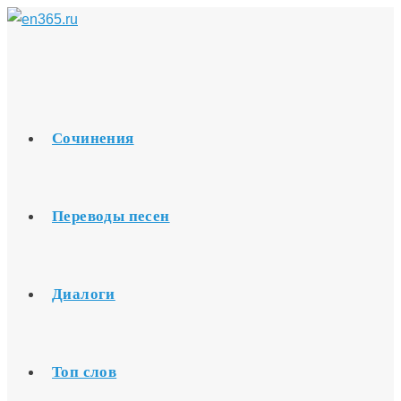
Перейти
к
содержимому
Сочинения
Переводы песен
Диалоги
Топ слов