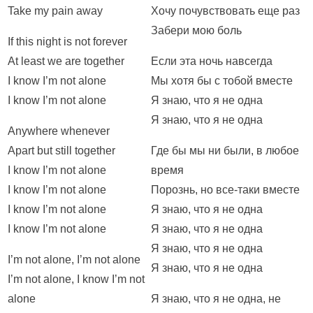
Take my pain away
Хочу почувствовать еще раз
Забери мою боль
If this night is not forever
At least we are together
Если эта ночь навсегда
I know I’m not alone
Мы хотя бы с тобой вместе
I know I’m not alone
Я знаю, что я не одна
Я знаю, что я не одна
Anywhere whenever
Apart but still together
Где бы мы ни были, в любое
I know I’m not alone
время
I know I’m not alone
Порознь, но все-таки вместе
I know I’m not alone
Я знаю, что я не одна
I know I’m not alone
Я знаю, что я не одна
Я знаю, что я не одна
I’m not alone, I’m not alone
Я знаю, что я не одна
I’m not alone, I know I’m not
alone
Я знаю, что я не одна, не