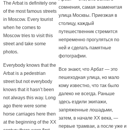
The Arbat is definitely one
сомнения, самая знаменитая
of the most famous streets
улица Москвы. Приезжая в
in Moscow. Every tourist
столицу, каждый
when he comes to
путешественник стремится
Moscow tries to visit this
непременно прогуляться по
street and take some
ней и сделать памятные
photos.
фотографии.
Everybody knows that the
Все знают, что Арбат — это
Arbat is a pedestrian
пешеходная улица, но мало
street but not everybody
кому известно, что так было
knows that it hasn’t been
далеко не всегда. Раньше
not always this way. Long
здесь ездили экипажи,
ago there were some
запряженные лошадьми,
horse carriages here then
затем, в начале XX века, —
at the beginning of the XX
первые трамваи, а после уже и