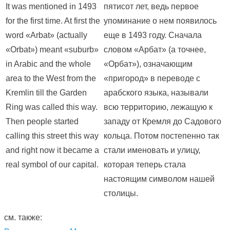
It was mentioned in 1493
пятисот лет, ведь первое
for the first time. At first the
упоминание о нем появилось
word «Arbat» (actually
еще в 1493 году. Сначала
«Orbat») meant «suburb»
словом «Арбат» (а точнее,
in Arabic and the whole
«Орбат»), означающим
area to the West from the
«пригород» в переводе с
Kremlin till the Garden
арабского языка, называли
Ring was called this way.
всю территорию, лежащую к
Then people started
западу от Кремля до Садового
calling this street this way
кольца. Потом постепенно так
and right now it became a
стали именовать и улицу,
real symbol of our capital.
которая теперь стала
настоящим символом нашей
столицы.
см. также: