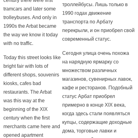
century there were first
троллейбусы. Лишь только в
tramcars and later some
1990 годах движение
trolleybuses. And only in
транспорта по Арбату
1990s the Arbat became
перекрыли, и он приобрел свой
the way we know it today
современный статус.
with no traffic.
Сегодня улица очень похожа
Today this street looks like
на нарядную ярмарку со
bright fair with lots of
множеством различных
different shops, souvenirs
магазинов, сувенирных лавок,
kiosks, cafes bad
кафе и ресторанов. Подобный
restaurants. The Arbat
статус Арбат приобрел
was this way at the
примерно в конце XIX века,
beginning of the XIX
когда здесь стали появляться
century when the first
купцы, содержащие доходные
merchants came here and
дома, торговые лавки и
opened apartment