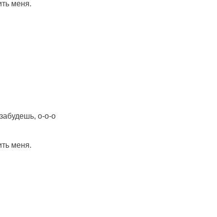
ить меня.
забудешь, о-о-о
ить меня.