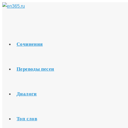
Перейти
к
содержимому
Сочинения
Переводы песен
Диалоги
Топ слов