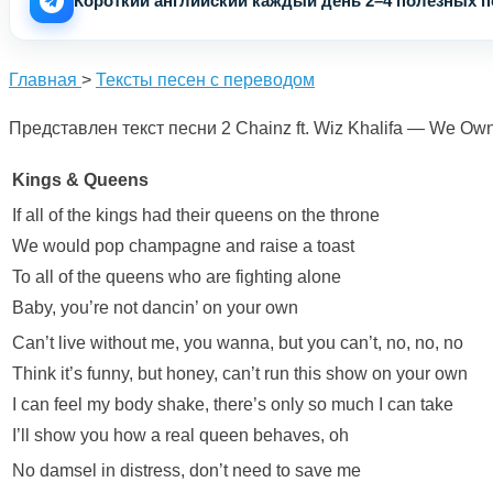
Короткий английский каждый день 2–4 полезных по
Главная
>
Тексты песен с переводом
Представлен текст песни 2 Chainz ft. Wiz Khalifa — We Own
Kings & Queens
If all of the kings had their queens on the throne
We would pop champagne and raise a toast
To all of the queens who are fighting alone
Baby, you’re not dancin’ on your own
Can’t live without me, you wanna, but you can’t, no, no, no
Think it’s funny, but honey, can’t run this show on your own
I can feel my body shake, there’s only so much I can take
I’ll show you how a real queen behaves, oh
No damsel in distress, don’t need to save me