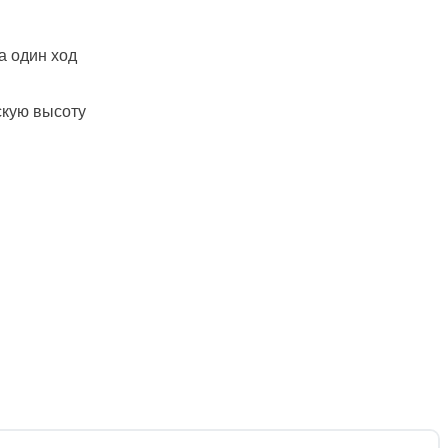
а один ход
скую высоту