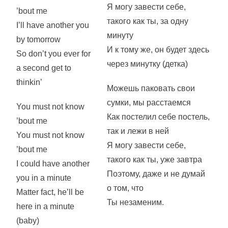
Я могу завести себе,
’bout me
такого как ты, за одну
I’ll have another you
минуту
by tomorrow
И к тому же, он будет здесь
So don’t you ever for
через минутку (детка)
a second get to
thinkin’
Можешь паковать свои
сумки, мы расстаемся
You must not know
Как постелил себе постель,
’bout me
так и лежи в ней
You must not know
Я могу завести себе,
’bout me
такого как ты, уже завтра
I could have another
Поэтому, даже и не думай
you in a minute
о том, что
Matter fact, he’ll be
Ты незаменим.
here in a minute
(baby)