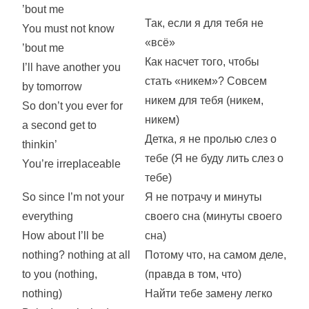
’bout me
Так, если я для тебя не
You must not know
«всё»
’bout me
Как насчет того, чтобы
I’ll have another you
стать «никем»? Совсем
by tomorrow
никем для тебя (никем,
So don’t you ever for
никем)
a second get to
Детка, я не пролью слез о
thinkin’
тебе (Я не буду лить слез о
You’re irreplaceable
тебе)
So since I’m not your
Я не потрачу и минуты
everything
своего сна (минуты своего
How about I’ll be
сна)
nothing? nothing at all
Потому что, на самом деле,
to you (nothing,
(правда в том, что)
nothing)
Найти тебе замену легко