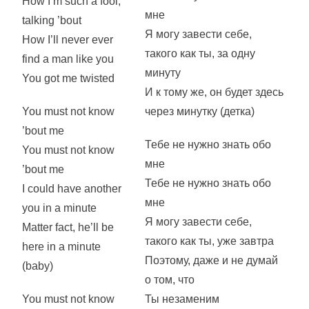
How I’m such a fool,
мне
talking ’bout
Я могу завести себе,
How I’ll never ever
такого как ты, за одну
find a man like you
минуту
You got me twisted
И к тому же, он будет здесь
You must not know
через минутку (детка)
’bout me
Тебе не нужно знать обо
You must not know
мне
’bout me
Тебе не нужно знать обо
I could have another
мне
you in a minute
Я могу завести себе,
Matter fact, he’ll be
такого как ты, уже завтра
here in a minute
Поэтому, даже и не думай
(baby)
о том, что
You must not know
Ты незаменим