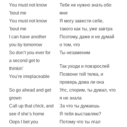
You must not know
Тебе не нужно знать обо
’bout me
мне
You must not know
Я могу завести себе,
’bout me
такого как ты, уже завтра
I can have another
Поэтому, даже и не думай
you by tomorrow
о том, что
So don’t you ever for
Ты незаменим
a second get to
Так уходи и повзрослей
thinkin’
Позвони той телка, и
You’re irreplaceable
проверь дома ли она
So go ahead and get
Упс, спорим, ты думал, что
grown
я не знала
Call up that chick, and
За что ты думаешь
see if she’s home
Я тебя выставляю?
Oops I bet you
Потому что ты лгал