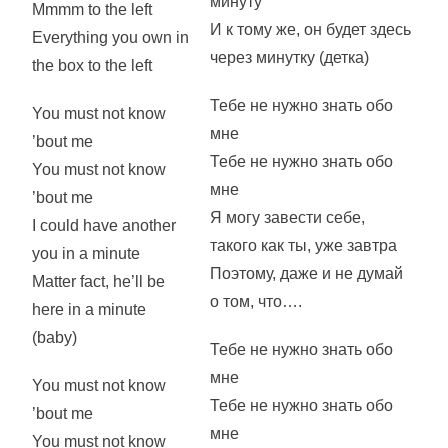
минуту
Mmmm to the left
И к тому же, он будет здесь
Everything you own in
через минутку (детка)
the box to the left
Тебе не нужно знать обо
You must not know
мне
’bout me
Тебе не нужно знать обо
You must not know
мне
’bout me
Я могу завести себе,
I could have another
такого как ты, уже завтра
you in a minute
Поэтому, даже и не думай
Matter fact, he’ll be
о том, что….
here in a minute
(baby)
Тебе не нужно знать обо
мне
You must not know
Тебе не нужно знать обо
’bout me
мне
You must not know