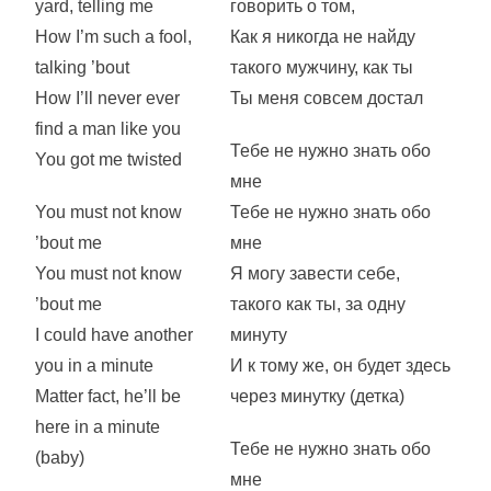
yard, telling me
говорить о том,
How I’m such a fool,
Как я никогда не найду
talking ’bout
такого мужчину, как ты
How I’ll never ever
Ты меня совсем достал
find a man like you
Тебе не нужно знать обо
You got me twisted
мне
You must not know
Тебе не нужно знать обо
’bout me
мне
You must not know
Я могу завести себе,
’bout me
такого как ты, за одну
I could have another
минуту
you in a minute
И к тому же, он будет здесь
Matter fact, he’ll be
через минутку (детка)
here in a minute
Тебе не нужно знать обо
(baby)
мне