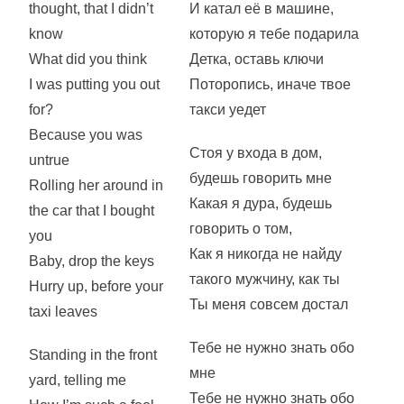
thought, that I didn’t
И катал её в машине,
know
которую я тебе подарила
What did you think
Детка, оставь ключи
I was putting you out
Поторопись, иначе твое
for?
такси уедет
Because you was
Стоя у входа в дом,
untrue
будешь говорить мне
Rolling her around in
Какая я дура, будешь
the car that I bought
говорить о том,
you
Как я никогда не найду
Baby, drop the keys
такого мужчину, как ты
Hurry up, before your
Ты меня совсем достал
taxi leaves
Тебе не нужно знать обо
Standing in the front
мне
yard, telling me
Тебе не нужно знать обо