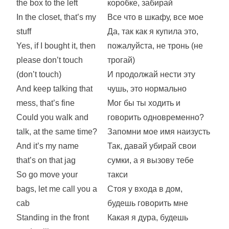
the box to the left
коробке, забирай
In the closet, that’s my
Все что в шкафу, все мое
stuff
Да, так как я купила это,
Yes, if I bought it, then
пожалуйста, не тронь (не
please don’t touch
трогай)
(don’t touch)
И продолжай нести эту
And keep talking that
чушь, это нормально
mess, that’s fine
Мог бы ты ходить и
Could you walk and
говорить одновременно?
talk, at the same time?
Запомни мое имя наизусть
And it’s my name
Так, давай убирай свои
that’s on that jag
сумки, а я вызову тебе
So go move your
такси
bags, let me call you a
Стоя у входа в дом,
cab
будешь говорить мне
Standing in the front
Какая я дура, будешь