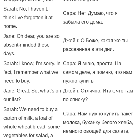
Sarah: No, I haven’t. I
Сара: Нет. Думаю, что я
think I’ve forgotten it at
забыла его дома.
home.
Jane: Oh dear, you are so
Джейн: О Боже, какая же ты
absent-minded these
рассеянная в эти дни.
days.
Sarah: I know, I’m sorry. In
Сара: Я знаю, прости. На
fact, I remember what we
самом деле, я помню, что нам
need to buy.
нужно купить.
Jane: Great. So, what’s on
Джейн: Отлично. Итак, что там
our list?
по списку?
Sarah: We need to buy a
Сара: Нам нужно купить пакет
carton of milk, a loaf of
молока, буханку белого хлеба,
whole wheat bread, some
немного овощей для салата,
vegetables for salad, a