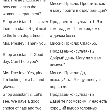
Mrs. Presley: Excuse me,
Миссис Присли: Простите, как
how can I get to the
я могу пройти в отдел женщин?
women’s department?
Shop assistant 1 : It’s over
Продавец-консультант 1: Это
there, madam. Right next
там, мадам. Прямо рядом с
to the linen department.
отделом белья.
Mrs. Presley : Thank you.
Миссис Присли: Спасибо.
Продавец-консультант 2:
Shop assistant 2: Good
Добрый день. Могу ли я вам
day. Can I help you?
помочь?
Mrs. Presley : Yes, please.
Миссис Присли: Да,
I’m looking for a hat and
пожалуйста. Я ищу шляпу и
gloves.
перчатки.
Shop assistant 2: Let’s
Продавец-консультант 2:
see. We have a good
Давайте посмотрим. У нас есть
choice of hats and two
хороший выбор головных