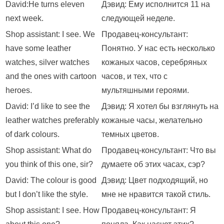
David:He turns eleven
Дэвид: Ему исполнится 11 на
next week.
следующей неделе.
Shop assistant: I see. We
Продавец-консультант:
have some leather
Понятно. У нас есть несколько
watches, silver watches
кожаных часов, серебряных
and the ones with cartoon
часов, и тех, что с
heroes.
мультяшными героями.
David: I’d like to see the
Дэвид: Я хотел бы взглянуть на
leather watches preferably
кожаные часы, желательно
of dark colours.
темных цветов.
Shop assistant: What do
Продавец-консультант: Что вы
you think of this one, sir?
думаете об этих часах, сэр?
David: The colour is good
Дэвид: Цвет подходящий, но
but I don’t like the style.
мне не нравится такой стиль.
Shop assistant: I see. How
Продавец-консультант: Я