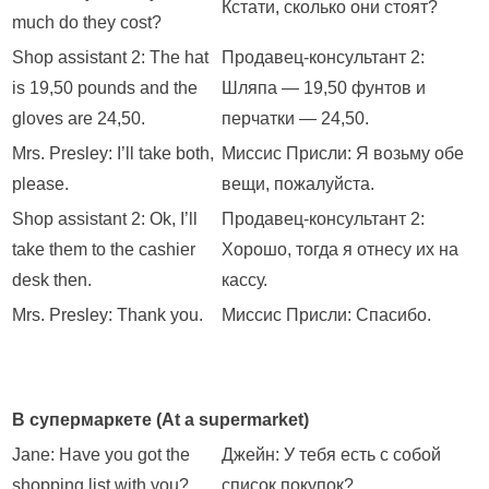
Кстати, сколько они стоят?
much do they cost?
Shop assistant 2: The hat
Продавец-консультант 2:
is 19,50 pounds and the
Шляпа — 19,50 фунтов и
gloves are 24,50.
перчатки — 24,50.
Mrs. Presley: I’ll take both,
Миссис Присли: Я возьму обе
please.
вещи, пожалуйста.
Shop assistant 2: Ok, I’ll
Продавец-консультант 2:
take them to the cashier
Хорошо, тогда я отнесу их на
desk then.
кассу.
Mrs. Presley: Thank you.
Миссис Присли: Спасибо.
В супермаркете (At a supermarket)
Jane: Have you got the
Джейн: У тебя есть с собой
shopping list with you?
список покупок?