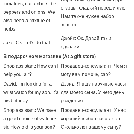
tomatoes, cucumbers, bell
огурцы, сладкий перец и лук.
peppers and onions. We
Нам также нужен набор
also need a mixture of
зелени.
herbs.
Джейк: Oк. Давай так и
Jake: Ok. Let’s do that.
сделаем.
В подарочном магазине (At a gift store)
Shop assistant: How can I
Продавец-консультант: Чем я
help you, sir?
могу вам помочь, сэр?
David: I’m looking for a
Дэвид: Я ищу наручные часы
wrist watch for my son. It’s
для моего сына. У него день
his birthday.
рождения.
Shop assistant: We have
Продавец-консультант: У нас
a good choice of watches,
хороший выбор часов, сэр.
sir. How old is your son?
Сколько лет вашему сыну?