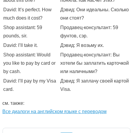
about this one?
поняла. Как насчет этих?
David: It’s perfect. How
Дэвид: Они идеальны. Сколько
much does it cost?
они стоят?
Shop assistant: 59
Продавец-консультант: 59
pounds, sir.
фунтов, сэр.
David: I’ll take it.
Дэвид: Я возьму их.
Shop assistant: Would
Продавец-консультант: Вы
you like to pay by card or
хотели бы заплатить карточкой
by cash.
или наличными?
David: I’ll pay by my Visa
Дэвид: Я заплачу своей картой
card.
Visa.
см. также:
Все диалоги на английском языке с переводом