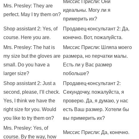
Миссис Присли: Они
Mrs. Presley: They are
идеальны. Могу ли я
perfect. May I try them on?
примерить их?
Shop assistant 2: Yes, of
Продавец-консультант 2: Да,
course. Here you are.
конечно. Вот, пожалуйста.
Mrs. Presley: The hat is
Миссис Присли: Шляпа моего
my size but the gloves are
размера, но перчатки малы.
small. Do you have a
Есть ли у Вас размер
larger size?
побольше?
Shop assistant 2: Just a
Продавец-консультант 2:
second, please, I’ll check.
Секундочку, пожалуйста, я
Yes, I think we have the
проверю. Да, я думаю, у нас
right size for you. Would
есть Ваш размер. Хотели бы
you like to try them on?
вы примерить их?
Mrs. Presley: Yes, of
Миссис Присли: Да, конечно.
course. By the way, how