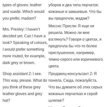
types of gloves: leather
уборов и два типа перчаток:
and suede. Which would
кожаные и замшевые. Что бы
you prefer, madam?
вы предпочли, мадам?
Миссис Присли: Я еще не
Mrs. Presley: I haven’t
решила. Можно ли мне
decided yet. Can I have a
взглянуть? Говоря о цветах, я
look? Speaking of colours,
предпочла бы что-то более
I would prefer something
приглушенное, например,
more muted, for example,
темно-серого или коричневого
dark grey or brown.
цвета.
Shop assistant 2: I see.
Продавец-консультант 2: Я
This way, please. What do
поняла. Сюда, пожалуйста.
you think of these grey
Что вы думаете об этих серых
leather gloves and grey
кожаных перчатках и серой
hat?
шляпке?