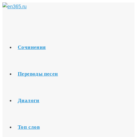
Перейти
к
содержимому
Сочинения
Переводы песен
Диалоги
Топ слов