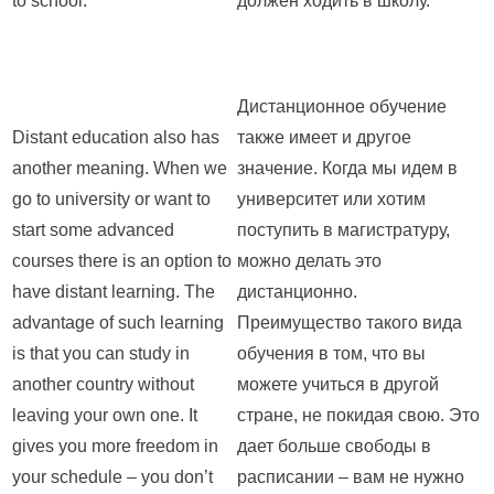
to school.
должен ходить в школу.
Дистанционное обучение
Distant education also has
также имеет и другое
another meaning. When we
значение. Когда мы идем в
go to university or want to
университет или хотим
start some advanced
поступить в магистратуру,
courses there is an option to
можно делать это
have distant learning. The
дистанционно.
advantage of such learning
Преимущество такого вида
is that you can study in
обучения в том, что вы
another country without
можете учиться в другой
leaving your own one. It
стране, не покидая свою. Это
gives you more freedom in
дает больше свободы в
your schedule – you don’t
расписании – вам не нужно