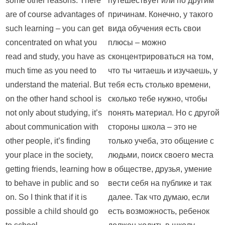
some other reasons. There
путешествует или по другим
are of course advantages of
причинам. Конечно, у такого
such learning – you can get
вида обучения есть свои
concentrated on what you
плюсы – можно
read and study, you have as
сконцентрироваться на том,
much time as you need to
что ты читаешь и изучаешь, у
understand the material. But
тебя есть столько времени,
on the other hand school is
сколько тебе нужно, чтобы
not only about studying, it’s
понять материал. Но с другой
about communication with
стороны школа – это не
other people, it’s finding
только учеба, это общение с
your place in the society,
людьми, поиск своего места
getting friends, learning how
в обществе, друзья, умение
to behave in public and so
вести себя на публике и так
on. So I think that if it is
далее. Так что думаю, если
possible a child should go
есть возможность, ребенок