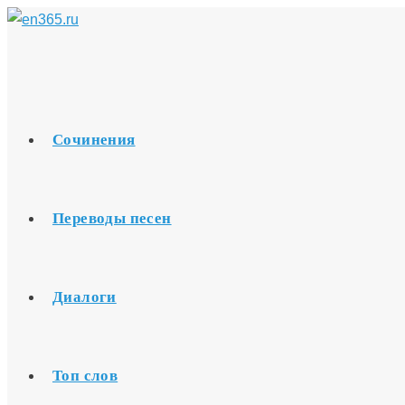
Перейти
к
содержимому
Сочинения
Переводы песен
Диалоги
Топ слов