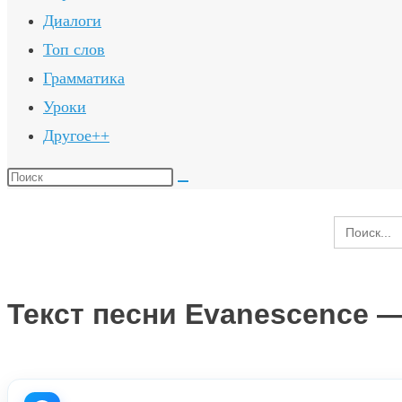
Диалоги
Топ слов
Грамматика
Уроки
Другое++
Поиск
на
Search
сайте
for:
Текст песни Evanescence —