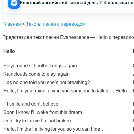
Короткий английский каждый день 2–4 полезных по
Главная
>
Тексты песен с переводом
Представлен текст песни Evanescence — Hello с переводо
Hello
Playground schoolbell rings, again
Rainclouds come to play, again
Has no one told you she’s not breathing?
Hello, I’m your mind, giving you someone to talk to… Hello…
If I smile and don’t believe
Soon I know I’ll wake from this dream
Don’t try to fix me I’m not broken
Hello, I’m the lie living for you so you can hide…