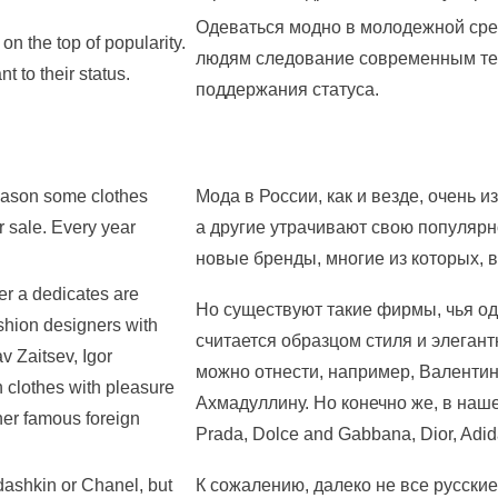
Одеваться модно в молодежной сре
n the top of popularity.
людям следование современным те
t to their status.
поддержания статуса.
eason some clothes
Мода в России, как и везде, очень
r sale. Every year
а другие утрачивают свою популярн
новые бренды, многие из которых, 
er a dedicates are
Но существуют такие фирмы, чья од
shion designers with
считается образцом стиля и элеган
v Zaitsev, Igor
можно отнести, например, Валенти
 clothes with pleasure
Ахмадуллину. Но конечно же, в наше
her famous foreign
Prada, Dolce and Gabbana, Dior, Ad
dashkin or Chanel, but
К сожалению, далеко не все русски