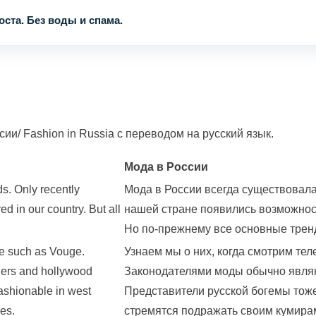
ста. Без воды и спама.
и/ Fashion in Russia с переводом на русский язык.
Мода в России
s. Only recently
Мода в России всегда существовала
ed in our country. But all
нашей стране появились возможност
Но по-прежнему все основные тренд
e such as Vouge.
Узнаем мы о них, когда смотрим те
gers and hollywood
Законодателями моды обычно являю
ashionable in west
Представители русской богемы тоже
hes.
стремятся подражать своим кумира