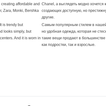
s creating affordable and
Chanel, а выглядеть модно хочется
r, Zara, Monki, Bershka
создающих доступную, но престижную
другие.
t is trendy but
Самым популярным стилем в нашей 
d looks simply, but
но удобная одежда, которая не стес
centers. And it is worn in
такие вещи продают в большинстве 
как подростки, так и взрослые.