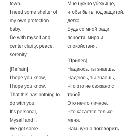
town.
Мне нужно убежище,
I need some shelter of
чтобы быть под защитой,
my own protection
детка
baby,
Будь со мной ради
Be with myself and
ясности, мира и
center clarity, peace,
спокойствия.
serenity.
[Припев]
[Refrain]
Надеюсь, ты знаешь,
I hope you know,
Надеюсь, ты знаешь,
I hope you know,
Что это не связано с
That this has nothing to
тобой.
do with you.
Это нечто личное,
It’s personal,
Что касается только
Myself and I,
меня.
We got some
Нам нужно поговорить