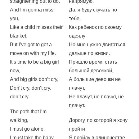
straightening out to do.
напрямую.
And I’m gonna miss
Да, я буду скучать по
you,
тебе,
Like a child misses their
Как ребенок по своему
blanket,
одеялу
But I’ve got to get a
Но мне нужно двигаться
move on with my life.
дальше по жизни.
It’s time to be a big girl
Пришло время стать
now,
большой девочкой,
And big girls don’t cry,
А большие девочки не
Don’t cry, don’t cry,
плачут,
don’t cry.
Не плачут, не плачут, не
плачут.
The path that I’m
walking,
Дорогу, по которой я хочу
I must go alone,
пройти
I must take the baby
Я пройду в одиночестве.