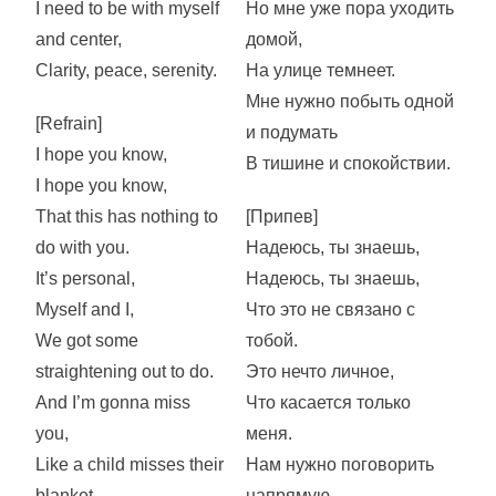
I need to be with myself
Но мне уже пора уходить
and center,
домой,
Clarity, peace, serenity.
На улице темнеет.
Мне нужно побыть одной
[Refrain]
и подумать
I hope you know,
В тишине и спокойствии.
I hope you know,
That this has nothing to
[Припев]
do with you.
Надеюсь, ты знаешь,
It’s personal,
Надеюсь, ты знаешь,
Myself and I,
Что это не связано с
We got some
тобой.
straightening out to do.
Это нечто личное,
And I’m gonna miss
Что касается только
you,
меня.
Like a child misses their
Нам нужно поговорить
blanket,
напрямую.