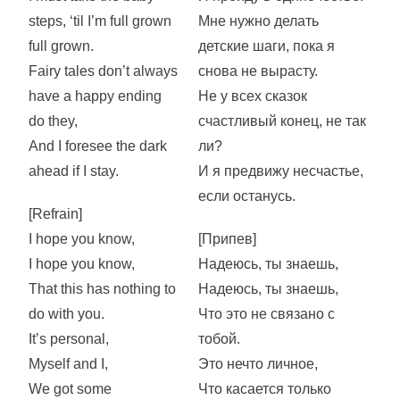
steps, ‘til I’m full grown
Мне нужно делать
full grown.
детские шаги, пока я
Fairy tales don’t always
снова не вырасту.
have a happy ending
Не у всех сказок
do they,
счастливый конец, не так
And I foresee the dark
ли?
ahead if I stay.
И я предвижу несчастье,
если останусь.
[Refrain]
I hope you know,
[Припев]
I hope you know,
Надеюсь, ты знаешь,
That this has nothing to
Надеюсь, ты знаешь,
do with you.
Что это не связано с
It’s personal,
тобой.
Myself and I,
Это нечто личное,
We got some
Что касается только