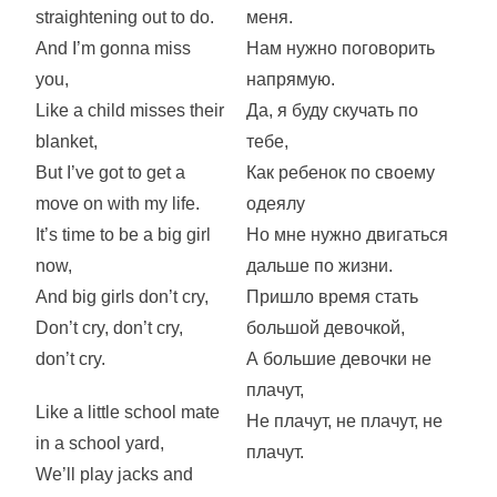
straightening out to do.
меня.
And I’m gonna miss
Нам нужно поговорить
you,
напрямую.
Like a child misses their
Да, я буду скучать по
blanket,
тебе,
But I’ve got to get a
Как ребенок по своему
move on with my life.
одеялу
It’s time to be a big girl
Но мне нужно двигаться
now,
дальше по жизни.
And big girls don’t cry,
Пришло время стать
Don’t cry, don’t cry,
большой девочкой,
don’t cry.
А большие девочки не
плачут,
Like a little school mate
Не плачут, не плачут, не
in a school yard,
плачут.
We’ll play jacks and