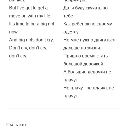
But I’ve got to get a
Да, я буду скучать по
move on with my life.
тебе,
It’s time to be a big girl
Как ребенок по своему
now,
одеялу
And big girls don’t cry,
Но мне нужно двигаться
Don’t cry, don’t cry,
дальше по жизни.
don’t cry.
Пришло время стать
большой девочкой,
А большие девочки не
плачут,
Не плачут, не плачут, не
плачут.
См. также: