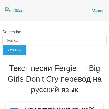
Перейти
к
Меню
содержимому
Search for:
Текст песни Fergie — Big
Girls Don’t Cry перевод на
русский язык
Короткий английский каждый день 2–4