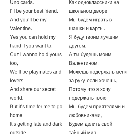
Uno cards.
Как одноклассники на
I’ll be your best friend,
школьном дворе
And you’ll be my,
Мы будем играть в
Valentine.
шашки и карты.
Yes you can hold my
Я буду твоим лучшим
hand if you want to,
другом,
Cuz I wanna hold yours
А ты будешь моим
too,
Валентином.
We’ll be playmates and
Можешь подержать меня
lovers,
за руку, если хочешь,
And share our secret
Потому что я хочу
world.
подержать твою.
But it’s time for me to go
Мы будем приятелями и
home,
любовниками,
It’s getting late and dark
Будем делить свой
outside,
тайный мир,