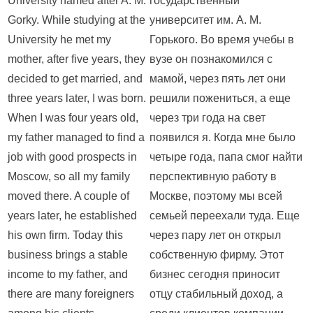
University named after A. M.
государственный
Gorky. While studying at the
университет им. А. М.
University he met my
Горького. Во время учебы в
mother, after five years, they
вузе он познакомился с
decided to get married, and
мамой, через пять лет они
three years later, I was born.
решили пожениться, а еще
When I was four years old,
через три года на свет
my father managed to find a
появился я. Когда мне было
job with good prospects in
четыре года, папа смог найти
Moscow, so all my family
перспективную работу в
moved there. A couple of
Москве, поэтому мы всей
years later, he established
семьей переехали туда. Еще
his own firm. Today this
через пару лет он открыл
business brings a stable
собственную фирму. Этот
income to my father, and
бизнес сегодня приносит
there are many foreigners
отцу стабильный доход, а