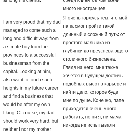
among his clients.
среди клиентов компании
много иностранцев.
Я очень горжусь тем, что мой
I am very proud that my dad
папа смог пройти такой
managed to come such a
длинный и сложный путь: от
long and difficult way: from
простого мальчика из
a simple boy from the
глубинки до преуспевающего
provinces to a successful
столичного бизнесмена.
businessman from the
Глядя на него, мне также
capital. Looking at him, I
хочется в будущем достичь
also want to touch such
подобных высот в карьере и
heights in my future career
найти дело, которое будет
and find a business that
мне по душе. Конечно, папе
would be after my own
приходится очень много
liking. Of course, my dad
работать, но ни я, ни мама
should work very hard, but
никогда не испытывали
neither I nor my mother