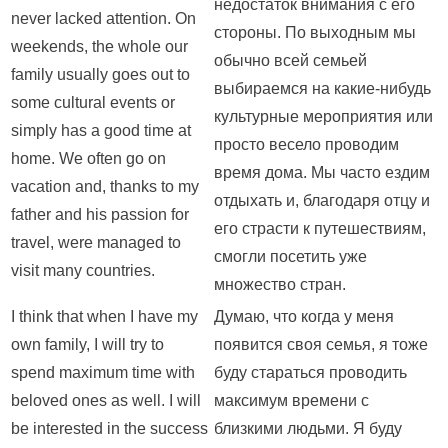
недостаток внимания с его
never lacked attention. On
стороны. По выходным мы
weekends, the whole our
обычно всей семьей
family usually goes out to
выбираемся на какие-нибудь
some cultural events or
культурные мероприятия или
simply has a good time at
просто весело проводим
home. We often go on
время дома. Мы часто ездим
vacation and, thanks to my
отдыхать и, благодаря отцу и
father and his passion for
его страсти к путешествиям,
travel, were managed to
смогли посетить уже
visit many countries.
множество стран.
I think that when I have my
Думаю, что когда у меня
own family, I will try to
появится своя семья, я тоже
spend maximum time with
буду стараться проводить
beloved ones as well. I will
максимум времени с
be interested in the success
близкими людьми. Я буду