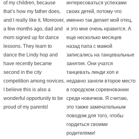
of my children, because
интересоваться успехами
that’s how my father does,
своих детей, потому что
and I really like it. Moreover,
именно так делает мой отец,
a few months ago, dad and
и это мне очень нравится. А
mom signed up for dance
еще несколько месяцев
lessons. They learn to
назад папа с мамой
dance the Lindy hop and
записались на танцевальные
have recently became
занятия. Они учатся
second in the city
танцевать линди хоп и
competition among novices.
недавно заняли второе место
I believe this is also a
в городском соревновании
wonderful opportunity to be
среди новичков. Я считаю,
proud of my parents!
это также замечательным
поводом для того, чтобы
гордиться своими
родителями!