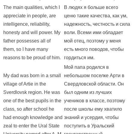
The main qualities, which I
В людях я больше всего
appreciate in people, are
ценю такие качества, как ум,
intelligence, reliability,
надежность, честность и сила
honesty and will power. My
воли. Всеми ими обладает
father possesses all of
мой отец, поэтому у меня
them, so I have many
есть много поводов, чтобы
reasons to be proud of him.
гордиться им.
Мой папа родился в
My dad was born in a small
небольшом поселке Арти в
village of Artie in the
Свердловской области. Он
Sverdlovsk region. He was
был одним из лучших
one of the best pupils in the
учеников в классе, поэтому
class, so after school he
после школы ему хватило
had enough knowledge and
знаний и усердия, чтобы
zeal to enter the Ural State
поступить в Уральский