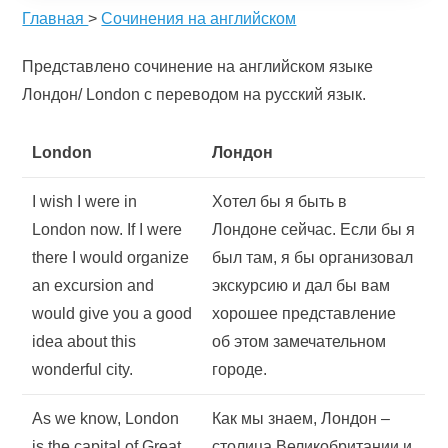
Главная
>
Сочинения на английском
Представлено сочинение на английском языке
Лондон/ London с переводом на русский язык.
London
Лондон
I wish I were in
Хотел бы я быть в
London now. If I were
Лондоне сейчас. Если бы я
there I would organize
был там, я бы организовал
an excursion and
экскурсию и дал бы вам
would give you a good
хорошее представление
idea about this
об этом замечательном
wonderful city.
городе.
As we know, London
Как мы знаем, Лондон –
is the capital of Great
столица Великобритании и