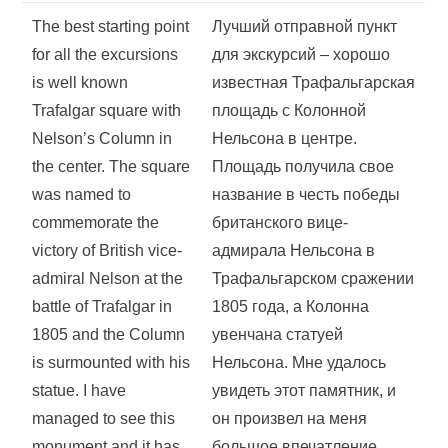
The best starting point
Лучший отправной пункт
for all the excursions
для экскурсий – хорошо
is well known
известная Трафальгарская
Trafalgar square with
площадь с Колонной
Nelson’s Column in
Нельсона в центре.
the center. The square
Площадь получила свое
was named to
название в честь победы
commemorate the
британского вице-
victory of British vice-
адмирала Нельсона в
admiral Nelson at the
Трафальгарском сражении
battle of Trafalgar in
1805 года, а Колонна
1805 and the Column
увенчана статуей
is surmounted with his
Нельсона. Мне удалось
statue. I have
увидеть этот памятник, и
managed to see this
он произвел на меня
monument and it has
большое впечатление.