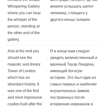
Whispering Gallery
можете услышать шепот
where you can hear
человека, стоящего у
the whisper of the
другого конца галереи.
person, standing at
the other end of the
gallery.
And at the end you
И в конце вам следует
should see the
увидеть величественный и
majestic and dreary
мрачный Тауэр Лондона,
Tower of London,
имеющий богатую
which has an
историю. Это был один из
abundant history. It
самых первых и наиболее
was one of the first
внушительных замков,
and most impressive
построенных после
castles built after the
вторжения норманнов в