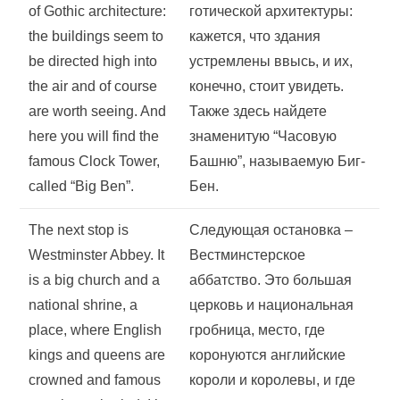
of Gothic architecture:
готической архитектуры:
the buildings seem to
кажется, что здания
be directed high into
устремлены ввысь, и их,
the air and of course
конечно, стоит увидеть.
are worth seeing. And
Также здесь найдете
here you will find the
знаменитую “Часовую
famous Clock Tower,
Башню”, называемую Биг-
called “Big Ben”.
Бен.
The next stop is
Следующая остановка –
Westminster Abbey. It
Вестминстерское
is a big church and a
аббатство. Это большая
national shrine, a
церковь и национальная
place, where English
гробница, место, где
kings and queens are
коронуются английские
crowned and famous
короли и королевы, и где