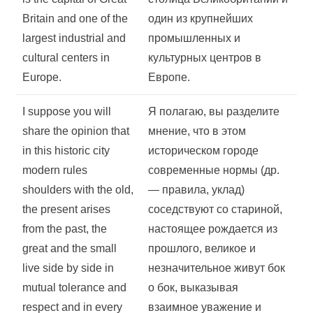
Britain and one of the
один из крупнейших
largest industrial and
промышленных и
cultural centers in
культурных центров в
Europe.
Европе.
I suppose you will
Я полагаю, вы разделите
share the opinion that
мнение, что в этом
in this historic city
историческом городе
modern rules
современные нормы (др.
shoulders with the old,
— правила, уклад)
the present arises
соседствуют со стариной,
from the past, the
настоящее рождается из
great and the small
прошлого, великое и
live side by side in
незначительное живут бок
mutual tolerance and
о бок, выказывая
respect and in every
взаимное уважение и