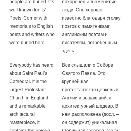
people are buried. It’s
похоронены знаменитые
well known for its’
люди. Оно хорошо
Poets’ Corner with
известно благодаря Уголку
memorials to English
поэтов с памятниками
poets and writers who
английским поэтам и
were buried here.
писателям, погребенным
здесь.
Everybody has heard
Все слышали о Соборе
about Saint Paul’s
Святого Павла. Это
Cathedral. It is the
крупнейшая
largest Protestant
протестантская церковь в
Church in England
Англии и выдающийся
and a remarkable
архитектурный шедевр. В
architectural
нем расположена (досл. –
masterpiece. It
он содержит) уникальная
contains the unique
Шепчущая галерея, где вы