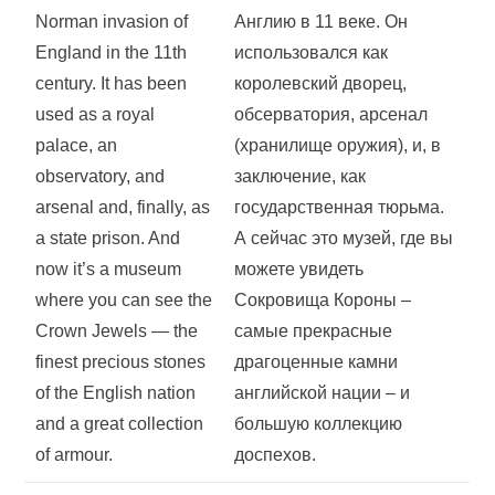
Norman invasion of
Англию в 11 веке. Он
England in the 11th
использовался как
century. It has been
королевский дворец,
used as a royal
обсерватория, арсенал
palace, an
(хранилище оружия), и, в
observatory, and
заключение, как
arsenal and, finally, as
государственная тюрьма.
a state prison. And
А сейчас это музей, где вы
now it’s a museum
можете увидеть
where you can see the
Сокровища Короны –
Crown Jewels — the
самые прекрасные
finest precious stones
драгоценные камни
of the English nation
английской нации – и
and a great collection
большую коллекцию
of armour.
доспехов.