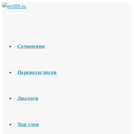
Перейти
к
содержимому
Сочинения
Переводы песен
Диалоги
Топ слов