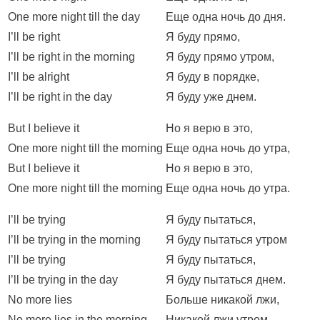
One more night till the day
Еще одна ночь до дня.
I’ll be right
Я буду прямо,
I’ll be right in the morning
Я буду прямо утром,
I’ll be alright
Я буду в порядке,
I’ll be right in the day
Я буду уже днем.
But I believe it
Но я верю в это,
One more night till the morning
Еще одна ночь до утра,
But I believe it
Но я верю в это,
One more night till the morning
Еще одна ночь до утра.
I’ll be trying
Я буду пытаться,
I’ll be trying in the morning
Я буду пытаться утром
I’ll be trying
Я буду пытаться,
I’ll be trying in the day
Я буду пытаться днем.
No more lies
Больше никакой лжи,
No more lies in the morning
Никакой лжи утром,