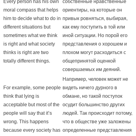
Every person has his own
собственные нравственные
moral compass that helps
ориентиры, на которые он
him to decide what to do in
привык ровняться, выбирая,
different situations but
как ему поступить в той или
sometimes what we think
иной ситуации. Но порой его
is right and what society
представления о хорошем и
thinks is right are two
плохом могут расходиться с
totally different things.
общепринятой оценкой
совершаемых им деяний.
Например, человек может не
For example, some people
видеть ничего дурного в
think that lying is
обмане, но такой поступок
acceptable but most of the
осудит большинство других
people will say that it’s
людей. Так происходит потому,
wrong. This happens
что в обществе уже заложены
because every society has
определенные представления