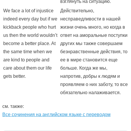
взглянуть на ситуацию.
We face a lot of injustice
Действительно,
indeed every day but if we
несправедливости в нашей
kickback people who hurt
жизни очень много, но когда в
us then the world wouldn’t
ответ на аморальные поступки
become a better place. At
других мы также совершаем
the same time when we
безнравственные действия, то
are kind to people and
ее в мире становится еще
care about them our life
больше. Когда же мы,
gets better.
напротив, добры к людям и
проявляем о них заботу, то все
обязательно налаживается.
см. также:
Все сочинения на английском языке с переводом