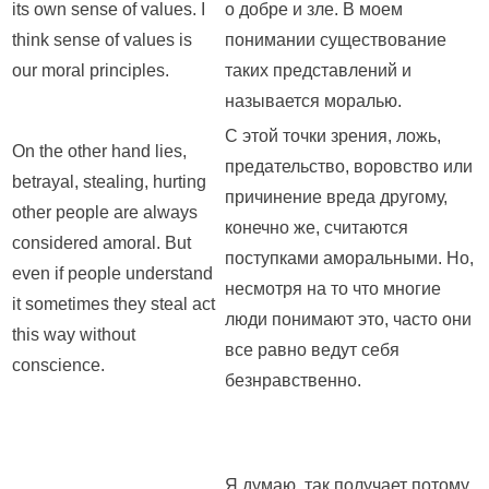
its own sense of values. I
о добре и зле. В моем
think sense of values is
понимании существование
our moral principles.
таких представлений и
называется моралью.
С этой точки зрения, ложь,
On the other hand lies,
предательство, воровство или
betrayal, stealing, hurting
причинение вреда другому,
other people are always
конечно же, считаются
considered amoral. But
поступками аморальными. Но,
even if people understand
несмотря на то что многие
it sometimes they steal act
люди понимают это, часто они
this way without
все равно ведут себя
conscience.
безнравственно.
Я думаю, так получает потому,