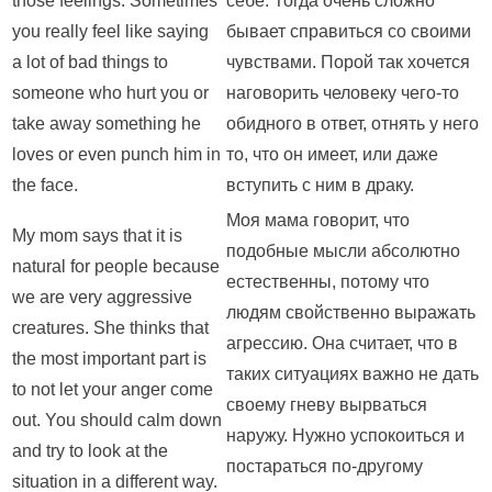
those feelings. Sometimes
себе. Тогда очень сложно
you really feel like saying
бывает справиться со своими
a lot of bad things to
чувствами. Порой так хочется
someone who hurt you or
наговорить человеку чего-то
take away something he
обидного в ответ, отнять у него
loves or even punch him in
то, что он имеет, или даже
the face.
вступить с ним в драку.
Моя мама говорит, что
My mom says that it is
подобные мысли абсолютно
natural for people because
естественны, потому что
we are very aggressive
людям свойственно выражать
creatures. She thinks that
агрессию. Она считает, что в
the most important part is
таких ситуациях важно не дать
to not let your anger come
своему гневу вырваться
out. You should calm down
наружу. Нужно успокоиться и
and try to look at the
постараться по-другому
situation in a different way.