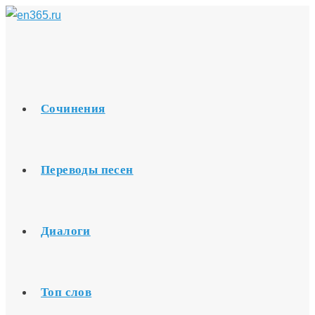
Перейти
к
содержимому
Сочинения
Переводы песен
Диалоги
Топ слов