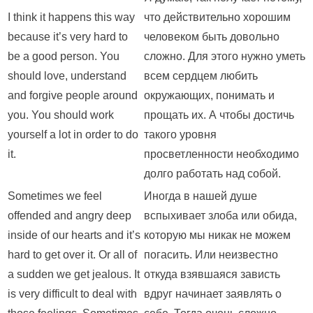
I think it happens this way
что действительно хорошим
because it’s very hard to
человеком быть довольно
be a good person. You
сложно. Для этого нужно уметь
should love, understand
всем сердцем любить
and forgive people around
окружающих, понимать и
you. You should work
прощать их. А чтобы достичь
yourself a lot in order to do
такого уровня
it.
просветленности необходимо
долго работать над собой.
Sometimes we feel
Иногда в нашей душе
offended and angry deep
вспыхивает злоба или обида,
inside of our hearts and it’s
которую мы никак не можем
hard to get over it. Or all of
погасить. Или неизвестно
a sudden we get jealous. It
откуда взявшаяся зависть
is very difficult to deal with
вдруг начинает заявлять о