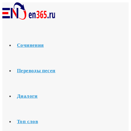
Перейти
к
содержимому
Сочинения
Переводы песен
Диалоги
Топ слов