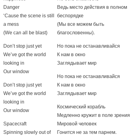
Danger
Ведь место действия в полном
‘Cause the scene is still
беспорядке
a mess
(Мы все можем быть
(We can all be blast)
благословенны).
Don’t stop just yet
Но пока не останавливайся
We’ve got the world
К нам в окно
looking in
Заглядывает мир
Our window
Но пока не останавливайся
Don’t stop just yet
К нам в окно
We’ve got the world
Заглядывает мир
looking in
Космический корабль
Our window
Медленно кружит в поле зрения
Spacecraft
Мировой человек
Spinning slowly out of
Гонится не за тем парнем.