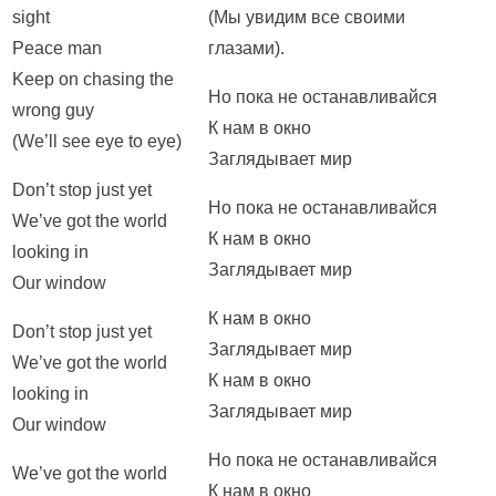
sight
(Мы увидим все своими
Peace man
глазами).
Keep on chasing the
Но пока не останавливайся
wrong guy
К нам в окно
(We’ll see eye to eye)
Заглядывает мир
Don’t stop just yet
Но пока не останавливайся
We’ve got the world
К нам в окно
looking in
Заглядывает мир
Our window
К нам в окно
Don’t stop just yet
Заглядывает мир
We’ve got the world
К нам в окно
looking in
Заглядывает мир
Our window
Но пока не останавливайся
We’ve got the world
К нам в окно