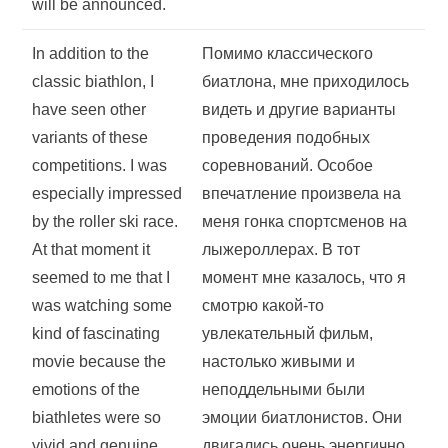
will be announced.
In addition to the
Помимо классического
classic biathlon, I
биатлона, мне приходилось
have seen other
видеть и другие варианты
variants of these
проведения подобных
competitions. I was
соревнований. Особое
especially impressed
впечатление произвела на
by the roller ski race.
меня гонка спортсменов на
At that moment it
лыжероллерах. В тот
seemed to me that I
момент мне казалось, что я
was watching some
смотрю какой-то
kind of fascinating
увлекательный фильм,
movie because the
настолько живыми и
emotions of the
неподдельными были
biathletes were so
эмоции биатлонистов. Они
vivid and genuine.
двигались очень энергично,