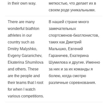
in their own way.
меткостью, что делает их в
своем роде уникальными.
There are many
В нашей стране много
wonderful biathlon
замечательных
athletes in our
спортсменов-биатлонистов,
country such as
таких как Дмитрий
Dmitry Malyshko,
Малышко, Евгений
Evgeny Garanichev,
Гараничев, Екатерина
Ekaterina Shumilova
Шумилова и другие. Именно
and others. These
за них и за их команды я
are the people and
болею, когда смотрю
their teams that I root
различные соревнования.
for when I watch
various competitions.