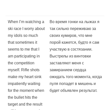
When I’m watching a
Во время гонки на лыжах я
ski race I worry about
так сильно переживаю за
my idols so much
своих кумиров, что мне
that sometimes it
порой кажется, будто я сам
seems to me that I
участвую в состязании.
am participating in
Выстрелы из винтовки
the competition
заставляют меня с
myself. Rifle shots
замиранием сердца
make my heart sink
ожидать того момента, когда
impatiently waiting
пуля попадет в мишень и
for the moment when
будет объявлен результат.
the bullet hits the
target and the result