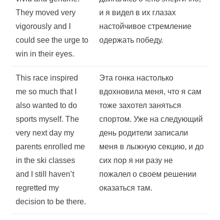
They moved very
и я видел в их глазах
vigorously and I
настойчивое стремление
could see the urge to
одержать победу.
win in their eyes.
This race inspired
Эта гонка настолько
me so much that I
вдохновила меня, что я сам
also wanted to do
тоже захотел заняться
sports myself. The
спортом. Уже на следующий
very next day my
день родители записали
parents enrolled me
меня в лыжную секцию, и до
in the ski classes
сих пор я ни разу не
and I still haven’t
пожалел о своем решении
regretted my
оказаться там.
decision to be there.