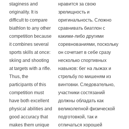
staginess and
нравится за свою
originality. It is
зрелищность и
difficult to compare
оригинальность. Сложно
biathlon to any other
сравнивать биатлон с
competition because
какими-либо другими
it combines several
соревнованиями, поскольку
sports skills at once:
он сочетает в себе сразу
skiing and shooting
несколько спортивных
at targets with a rifle.
навыков: бег на лыжах и
Thus, the
стрельбу по мишеням из
participants of this
винтовки. Следовательно,
competition must
участники состязаний
have both excellent
должны обладать как
physical abilities and
великолепной физической
good accuracy that
подготовкой, так и
makes them unique
отличаться хорошей