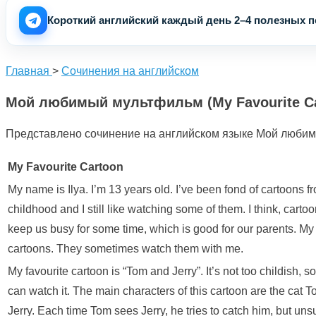
Короткий английский каждый день 2–4 полезных по
Главная
>
Сочинения на английском
Мой любимый мультфильм (My Favourite Ca
Представлено сочинение на английском языке Мой любимый
My Favourite Cartoon
My name is Ilya. I’m 13 years old. I’ve been fond of cartoons f
childhood and I still like watching some of them. I think, carto
keep us busy for some time, which is good for our parents. My 
cartoons. They sometimes watch them with me.
My favourite cartoon is “Tom and Jerry”. It’s not too childish, s
can watch it. The main characters of this cartoon are the cat
Jerry. Each time Tom sees Jerry, he tries to catch him, but unsu