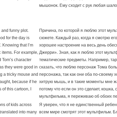
мышонок. Ему сходит с рук любая шало
d and funny plot.
Причина, по которой я люблю этот мул
od for the day is
сюжете. Каждый раз, когда я смотрю его
. Knowing that I’m
хорошее настроение на весь день обес
c items. For example,
Джерри». Зная, как я люблю этот муль
ked Tom’s character
тематические предметы. Например, тар
, as they were good in
сказать, что люблю персонаж Тома боль
ng a tricky mouse and
персонажа, так как они оба по-своему 
caught, because if he
хитрую мышь, и в такие моменты мне жа
of this cartoon, I
потому что если он это сделает, кошка, с
мультфильма, я переживаю об обоих пе
ons of kids across
Я уверен, что я не единственный ребе
 translated into many
всем мире смотрят этот мультфильм. Б