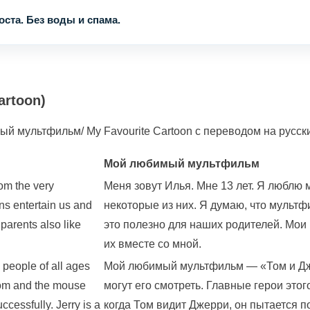
ста. Без воды и спама.
rtoon)
 мультфильм/ My Favourite Cartoon с переводом на русски
Мой любимый мультфильм
rom the very
Меня зовут Илья. Мне 13 лет. Я люблю 
ons entertain us and
некоторые из них. Я думаю, что мульт
parents also like
это полезно для наших родителей. Мои
их вместе со мной.
o people of all ages
Мой любимый мультфильм — «Том и Джер
 Tom and the mouse
могут его смотреть. Главные герои это
ccessfully. Jerry is a
когда Том видит Джерри, он пытается 