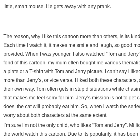
little, smart mouse. He gets away with any prank.
The reason, why I like this cartoon more than others, is its kin
Each time I watch it, it makes me smile and laugh, so good mo
provided. When I was younger, I also watched “Tom and Jerry”
fond of this cartoon, my mum often bought me various themati
a plate or a T-shirt with Tom and Jerry picture. I can’t say I li
more than Jerry’s, or vice versa. I liked both these characters
their own way. Tom often gets in stupid situations while chasi
that makes me feel sorry for him. Jerry’s mission is not to get 
does, the cat will probably eat him. So, when I watch the series 
worry about both characters at the same extent.
I’m sure I’m not the only child, who likes “Tom and Jerry”. Milli
the world watch this cartoon. Due to its popularity, it has been