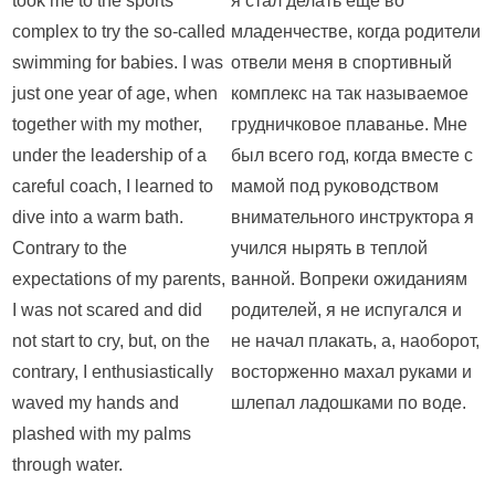
took me to the sports
я стал делать еще во
complex to try the so-called
младенчестве, когда родители
swimming for babies. I was
отвели меня в спортивный
just one year of age, when
комплекс на так называемое
together with my mother,
грудничковое плаванье. Мне
under the leadership of a
был всего год, когда вместе с
careful coach, I learned to
мамой под руководством
dive into a warm bath.
внимательного инструктора я
Contrary to the
учился нырять в теплой
expectations of my parents,
ванной. Вопреки ожиданиям
I was not scared and did
родителей, я не испугался и
not start to cry, but, on the
не начал плакать, а, наоборот,
contrary, I enthusiastically
восторженно махал руками и
waved my hands and
шлепал ладошками по воде.
plashed with my palms
through water.