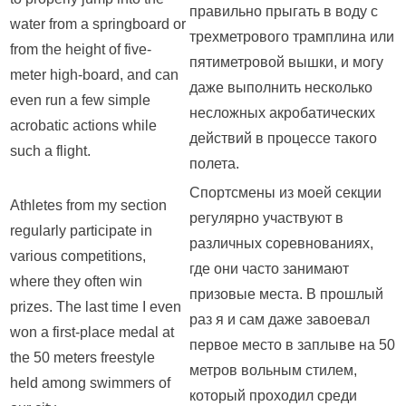
правильно прыгать в воду с
water from a springboard or
трехметрового трамплина или
from the height of five-
пятиметровой вышки, и могу
meter high-board, and can
даже выполнить несколько
even run a few simple
несложных акробатических
acrobatic actions while
действий в процессе такого
such a flight.
полета.
Спортсмены из моей секции
Athletes from my section
регулярно участвуют в
regularly participate in
различных соревнованиях,
various competitions,
где они часто занимают
where they often win
призовые места. В прошлый
prizes. The last time I even
раз я и сам даже завоевал
won a first-place medal at
первое место в заплыве на 50
the 50 meters freestyle
метров вольным стилем,
held among swimmers of
который проходил среди