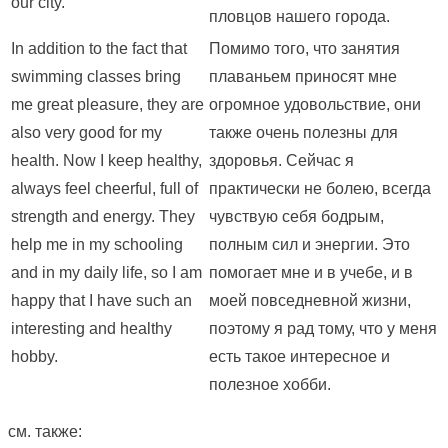
our city.
пловцов нашего города.
In addition to the fact that
Помимо того, что занятия
swimming classes bring
плаваньем приносят мне
me great pleasure, they are
огромное удовольствие, они
also very good for my
также очень полезны для
health. Now I keep healthy,
здоровья. Сейчас я
always feel cheerful, full of
практически не болею, всегда
strength and energy. They
чувствую себя бодрым,
help me in my schooling
полным сил и энергии. Это
and in my daily life, so I am
помогает мне и в учебе, и в
happy that I have such an
моей повседневной жизни,
interesting and healthy
поэтому я рад тому, что у меня
hobby.
есть такое интересное и
полезное хобби.
см. также: