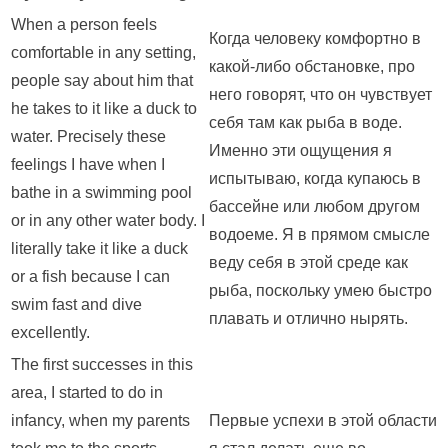
When a person feels
Когда человеку комфортно в
comfortable in any setting,
какой-либо обстановке, про
people say about him that
него говорят, что он чувствует
he takes to it like a duck to
себя там как рыба в воде.
water. Precisely these
Именно эти ощущения я
feelings I have when I
испытываю, когда купаюсь в
bathe in a swimming pool
бассейне или любом другом
or in any other water body. I
водоеме. Я в прямом смысле
literally take it like a duck
веду себя в этой среде как
or a fish because I can
рыба, поскольку умею быстро
swim fast and dive
плавать и отлично нырять.
excellently.
The first successes in this
area, I started to do in
infancy, when my parents
Первые успехи в этой области