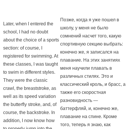
Позже, когда я уже пошел в
Later, when I entered the
школу, у меня не было
school, I had no doubt
сомнений насчет того, какую
about the choice of a sports
спортивную секцию выбрать:
section: of course, I
конечно же, я записался на
registered for swimming. At
плавание. На этих занятиях
these classes, I was taught
меня научили плавать в
to swim in different styles.
различных стилях. Это и
They were the classic
классический кроль, и брасс, а
crawl, the breaststroke, as
также его скоростная
well as its speed variation
разновидность —
the butterfly stroke, and, of
баттерфляй, и, конечно же,
course, the backstroke. In
плавание на спине. Кроме
addition, I now know how
того, теперь я знаю, как
to properly jump into the