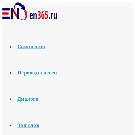
Перейти
к
содержимому
Сочинения
Переводы песен
Диалоги
Топ слов