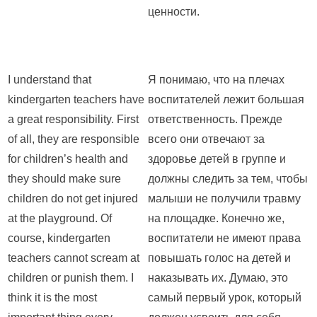
ценности.
I understand that
Я понимаю, что на плечах
kindergarten teachers have
воспитателей лежит большая
a great responsibility. First
ответственность. Прежде
of all, they are responsible
всего они отвечают за
for children’s health and
здоровье детей в группе и
they should make sure
должны следить за тем, чтобы
children do not get injured
малыши не получили травму
at the playground. Of
на площадке. Конечно же,
course, kindergarten
воспитатели не имеют права
teachers cannot scream at
повышать голос на детей и
children or punish them. I
наказывать их. Думаю, это
think it is the most
самый первый урок, который