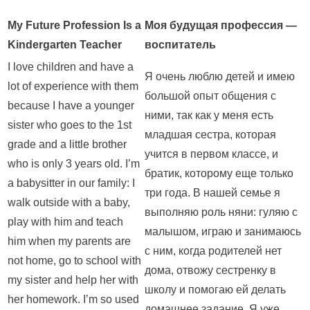
My Future Profession Is a
Моя будущая профессия —
Kindergarten Teacher
воспитатель
I love children and have a
Я очень люблю детей и имею
lot of experience with them
большой опыт общения с
because I have a younger
ними, так как у меня есть
sister who goes to the 1st
младшая сестра, которая
grade and a little brother
учится в первом классе, и
who is only 3 years old. I’m
братик, которому еще только
a babysitter in our family: I
три года. В нашей семье я
walk outside with a baby,
выполняю роль няни: гуляю с
play with him and teach
малышом, играю и занимаюсь
him when my parents are
с ним, когда родителей нет
not home, go to school with
дома, отвожу сестренку в
my sister and help her with
школу и помогаю ей делать
her homework. I’m so used
домашнее задание. Я уже