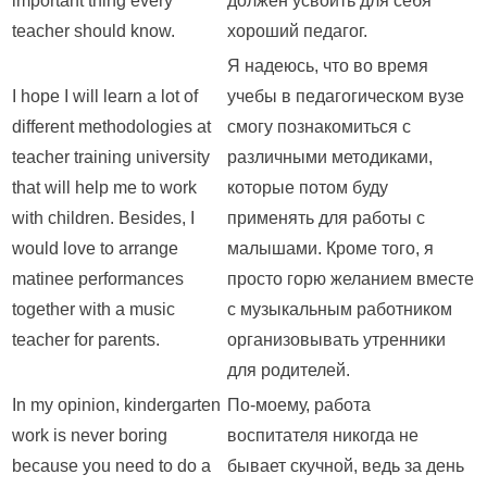
important thing every
должен усвоить для себя
teacher should know.
хороший педагог.
Я надеюсь, что во время
I hope I will learn a lot of
учебы в педагогическом вузе
different methodologies at
смогу познакомиться с
teacher training university
различными методиками,
that will help me to work
которые потом буду
with children. Besides, I
применять для работы с
would love to arrange
малышами. Кроме того, я
matinee performances
просто горю желанием вместе
together with a music
с музыкальным работником
teacher for parents.
организовывать утренники
для родителей.
In my opinion, kindergarten
По-моему, работа
work is never boring
воспитателя никогда не
because you need to do a
бывает скучной, ведь за день