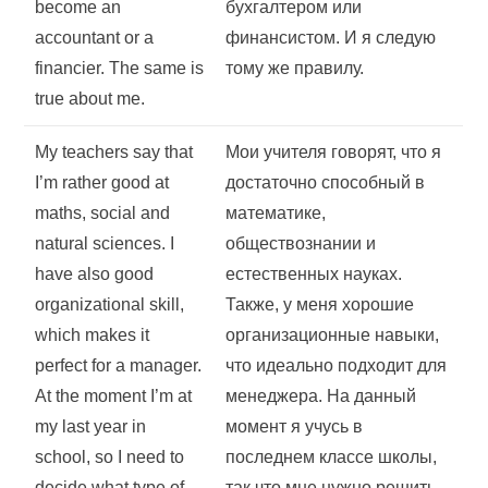
become an
бухгалтером или
accountant or a
финансистом. И я следую
financier. The same is
тому же правилу.
true about me.
My teachers say that
Мои учителя говорят, что я
I’m rather good at
достаточно способный в
maths, social and
математике,
natural sciences. I
обществознании и
have also good
естественных науках.
organizational skill,
Также, у меня хорошие
which makes it
организационные навыки,
perfect for a manager.
что идеально подходит для
At the moment I’m at
менеджера. На данный
my last year in
момент я учусь в
school, so I need to
последнем классе школы,
decide what type of
так что мне нужно решить,