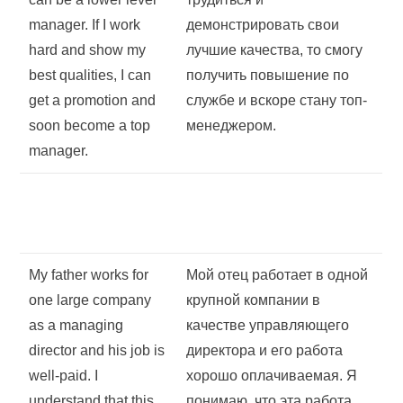
manager. If I work
демонстрировать свои
hard and show my
лучшие качества, то смогу
best qualities, I can
получить повышение по
get a promotion and
службе и вскоре стану топ-
soon become a top
менеджером.
manager.
My father works for
Мой отец работает в одной
one large company
крупной компании в
as a managing
качестве управляющего
director and his job is
директора и его работа
well-paid. I
хорошо оплачиваемая. Я
understand that this
понимаю, что эта работа