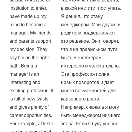
institution to enter. I
в какой институт поступать.
have made up my
Я решил, что стану
mind to become a
менеджером. Мои друзья и
manager. My friends
родители поддерживают
and parents support
это решение. Они говорят,
my decision. They
что я на правильном пути.
say I’m on the right
Быть менеджером
path. Being a
интересно и увлекательно.
manager is an
Эта профессия полна
interesting and
новых поворотов и дает
exciting profession. It
много возможностей для
is full of new twists
карьерного роста.
and gives plenty of
Например, сначала я могу
career opportunities.
быть менеджером низшего
For example, at first I
звена. Если я буду упорно
can be a lower level
трудиться и