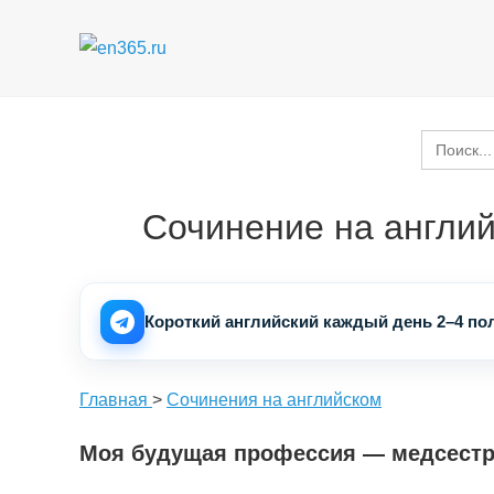
Перейти
к
содержимому
Search
for:
Сочинение на англи
Короткий английский каждый день 2–4 пол
Главная
>
Сочинения на английском
Моя будущая профессия — медсест