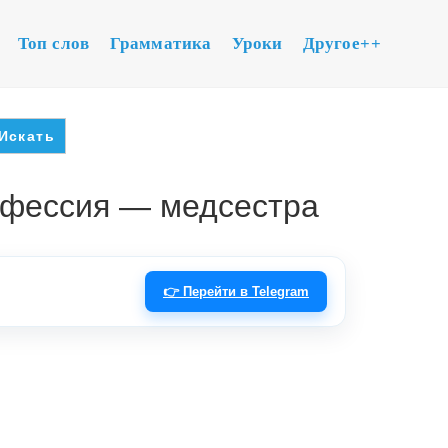
Топ слов
Грамматика
Уроки
Другое++
офессия — медсестра
👉 Перейти в Telegram