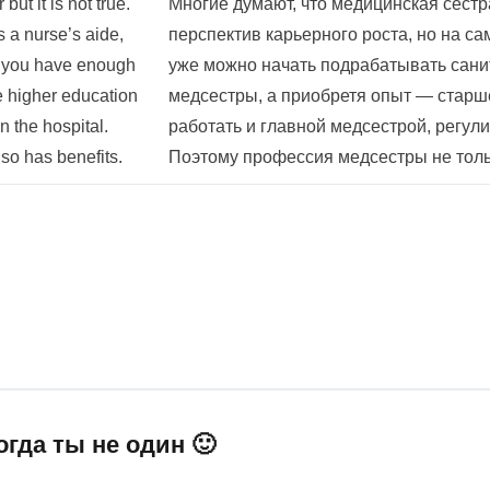
ut it is not true.
Многие думают, что медицинская сестра
s a nurse’s aide,
перспектив карьерного роста, но на са
n you have enough
уже можно начать подрабатывать сани
e higher education
медсестры, а приобретя опыт — стар
n the hospital.
работать и главной медсестрой, регул
lso has benefits.
Поэтому профессия медсестры не тольк
огда ты не один 🙂