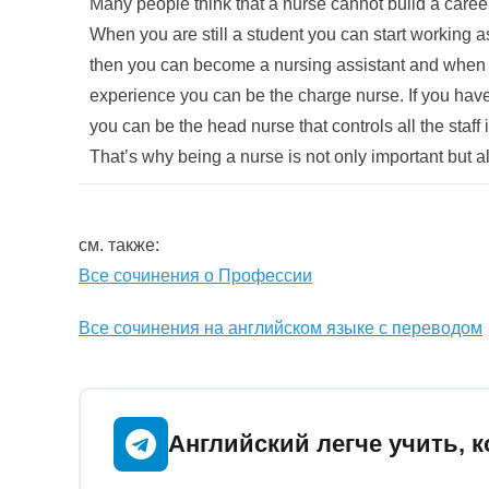
Many people think that a nurse cannot build a career b
When you are still a student you can start working a
then you can become a nursing assistant and whe
experience you can be the charge nurse. If you hav
you can be the head nurse that controls all the staff i
That’s why being a nurse is not only important but a
см. также:
Все сочинения о Профессии
Все сочинения на английском языке с переводом
Английский легче учить, к