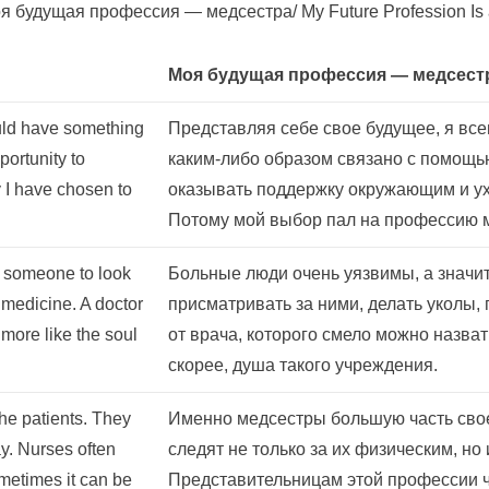
 будущая профессия — медсестра/ My Future Profession Is 
Моя будущая профессия — медсест
ould have something
Представляя себе свое будущее, я все
portunity to
каким-либо образом связано с помощь
 I have chosen to
оказывать поддержку окружающим и уха
Потому мой выбор пал на профессию 
d someone to look
Больные люди очень уязвимы, а значит,
 medicine. A doctor
присматривать за ними, делать уколы, 
 more like the soul
от врача, которого смело можно назва
скорее, душа такого учреждения.
he patients. They
Именно медсестры большую часть свое
ay. Nurses often
следят не только за их физическим, но
ometimes it can be
Представительницам этой профессии 