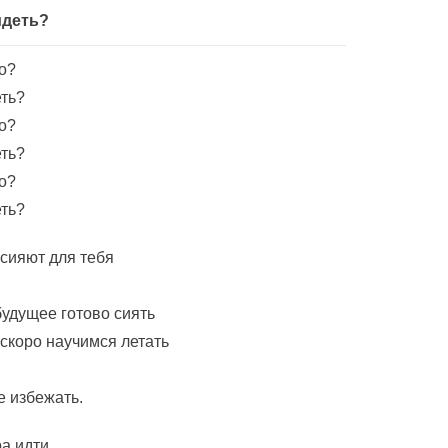
идеть?
о?
еть?
о?
еть?
о?
еть?
 сияют для тебя
будущее готово сиять
скоро научимся летать
не избежать.
ра идти