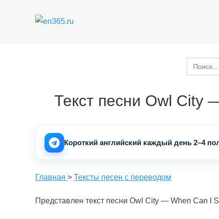
Перейти
к
содержимому
Search
for:
Текст песни Owl City 
Короткий английский каждый день 2–4 пол
Главная
>
Тексты песен с переводом
Представлен текст песни Owl City — When Can I S