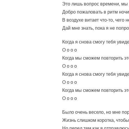
Это лишь вопрос времени, мы 
Добро пожаловать в ритм ночи
В воздухе витает что-то, чего 
Дай мне знать, пока я не попр
Когда я снова смогу тебя увид
О о о о
Когда мы сможем повторить эт
О о о о
Когда я снова смогу тебя увид
О о о о
Когда мы сможем повторить эт
О о о о
Было очень весело, но мне по
Жизнь слишком коротка, чтобы
Но перед тем как я отправлюсь