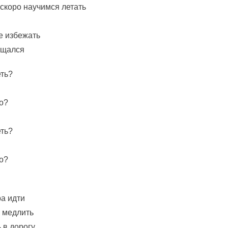
скоро научимся летать
не избежать
ощался
еть?
о?
еть?
о?
ра идти
 медлить
 в дорогу