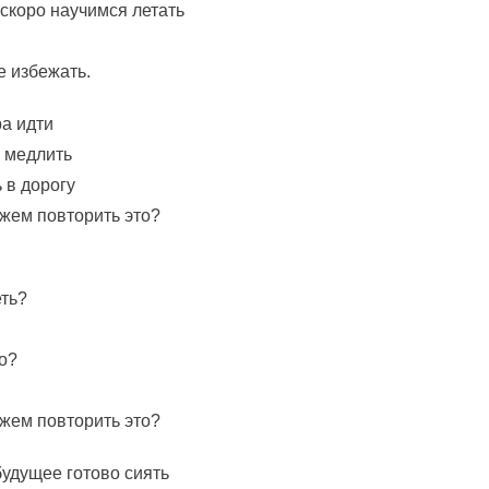
скоро научимся летать
не избежать.
ра идти
 медлить
 в дорогу
ожем повторить это?
еть?
о?
ожем повторить это?
будущее готово сиять