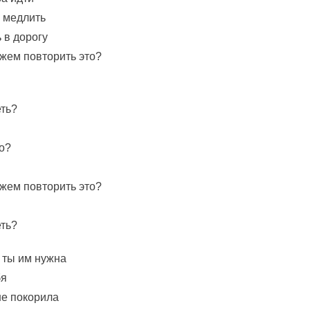
 медлить
 в дорогу
ожем повторить это?
еть?
о?
ожем повторить это?
еть?
 ты им нужна
бя
не покорила