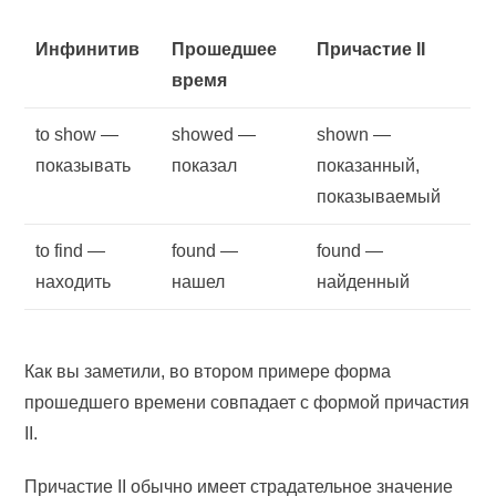
Инфинитив
Прошедшее
Причастие II
время
to show —
showed —
shown —
показывать
показал
показанный,
показываемый
to find —
found —
found —
находить
нашел
найденный
Как вы заметили, во втором примере форма
прошедшего времени совпадает с формой причастия
II.
Причастие II обычно имеет страдательное значение