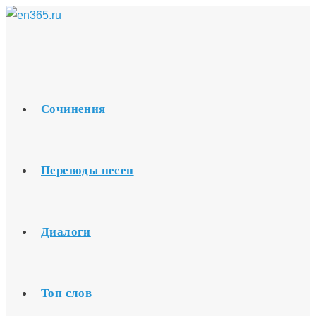
Перейти
к
содержимому
Сочинения
Переводы песен
Диалоги
Топ слов