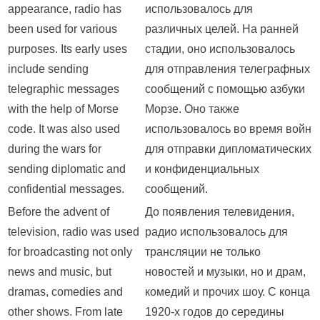
appearance, radio has
использовалось для
been used for various
различных целей. На ранней
purposes. Its early uses
стадии, оно использовалось
include sending
для отправления телеграфных
telegraphic messages
сообщений с помощью азбуки
with the help of Morse
Морзе. Оно также
code. It was also used
использовалось во время войн
during the wars for
для отправки дипломатических
sending diplomatic and
и конфиденциальных
confidential messages.
сообщений.
Before the advent of
До появления телевидения,
television, radio was used
радио использовалось для
for broadcasting not only
трансляции не только
news and music, but
новостей и музыки, но и драм,
dramas, comedies and
комедий и прочих шоу. С конца
other shows. From late
1920-х годов до середины