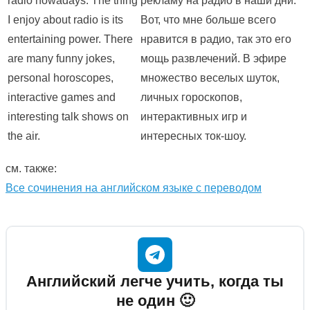
radio nowadays. The thing
рекламу на радио в наши дни.
I enjoy about radio is its
Вот, что мне больше всего
entertaining power. There
нравится в радио, так это его
are many funny jokes,
мощь развлечений. В эфире
personal horoscopes,
множество веселых шуток,
interactive games and
личных гороскопов,
interesting talk shows on
интерактивных игр и
the air.
интересных ток-шоу.
см. также:
Все сочинения на английском языке с переводом
Английский легче учить, когда ты
не один 🙂