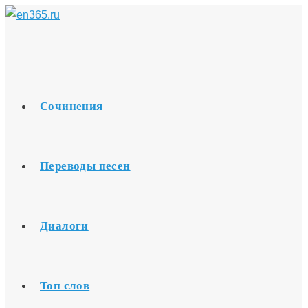
Перейти
к
содержимому
Сочинения
Переводы песен
Диалоги
Топ слов