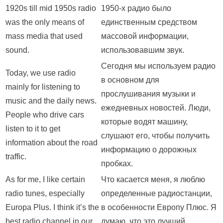
1920s till mid 1950s radio
1950-х радио было
was the only means of
единственным средством
mass media that used
массовой информации,
sound.
использовавшим звук.
Сегодня мы используем радио
Today, we use radio
в основном для
mainly for listening to
прослушивания музыки и
music and the daily news.
ежедневных новостей. Люди,
People who drive cars
которые водят машину,
listen to it to get
слушают его, чтобы получить
information about the road
информацию о дорожных
traffic.
пробках.
As for me, I like certain
Что касается меня, я люблю
radio tunes, especially
определенные радиостанции,
Europa Plus. I think it’s the
в особенности Европу Плюс. Я
best radio channel in our
думаю, что это лучший