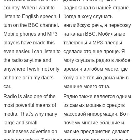
country. When I want to
радиоканал в нашей стране.
listen to English speech, I
Когда я хочу слушать
turn on the BBC channel.
английскую речь, я перехожу
Mobile phones and MP3
на канал BBC. Мобильные
players have made this
телефоны и MP3-плееры
even easier. I can listen to
сделали это еще проще. Я
the radio anytime and
могу слушать радио в любое
anywhere I wish, not only
время и в любом месте, где
at home or in my dad’s
хочу, а не только дома или в
car.
машине моего отца.
Radio is also one of the
Радио также является одним
most powerful means of
из самых мощных средств
media. That’s why many
массовой информации. Вот
large and small
почему многие большие и
businesses advertise on
малые предприятия делают