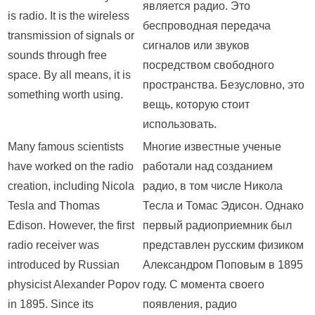
является радио. Это
is radio. It is the wireless
беспроводная передача
transmission of signals or
сигналов или звуков
sounds through free
посредством свободного
space. By all means, it is
пространства. Безусловно, это
something worth using.
вещь, которую стоит
использовать.
Many famous scientists
Многие известные ученые
have worked on the radio
работали над созданием
creation, including Nicola
радио, в том числе Никола
Tesla and Thomas
Тесла и Томас Эдисон. Однако
Edison. However, the first
первый радиоприемник был
radio receiver was
представлен русским физиком
introduced by Russian
Александром Поповым в 1895
physicist Alexander Popov
году. С момента своего
in 1895. Since its
появления, радио