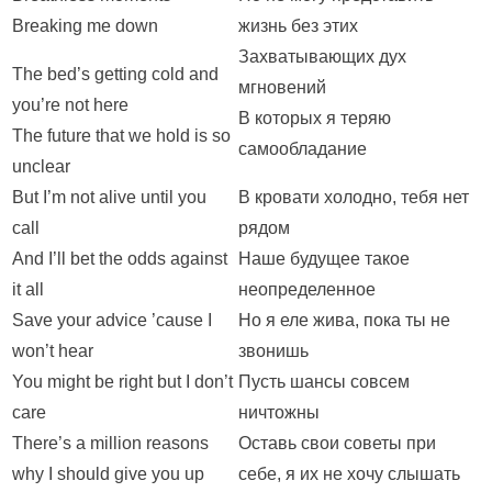
Breaking me down
жизнь без этих
Захватывающих дух
The bed’s getting cold and
мгновений
you’re not here
В которых я теряю
The future that we hold is so
самообладание
unclear
But I’m not alive until you
В кровати холодно, тебя нет
call
рядом
And I’ll bet the odds against
Наше будущее такое
it all
неопределенное
Save your advice ’cause I
Но я еле жива, пока ты не
won’t hear
звонишь
You might be right but I don’t
Пусть шансы совсем
care
ничтожны
There’s a million reasons
Оставь свои советы при
why I should give you up
себе, я их не хочу слышать