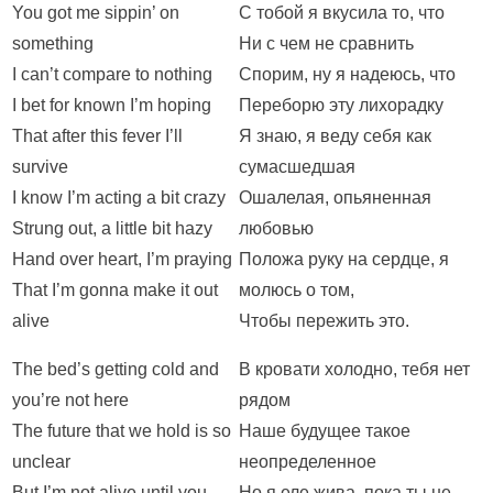
You got me sippin’ on
С тобой я вкусила то, что
something
Ни с чем не сравнить
I can’t compare to nothing
Спорим, ну я надеюсь, что
I bet for known I’m hoping
Переборю эту лихорадку
That after this fever I’ll
Я знаю, я веду себя как
survive
сумасшедшая
I know I’m acting a bit crazy
Ошалелая, опьяненная
Strung out, a little bit hazy
любовью
Hand over heart, I’m praying
Положа руку на сердце, я
That I’m gonna make it out
молюсь о том,
alive
Чтобы пережить это.
The bed’s getting cold and
В кровати холодно, тебя нет
you’re not here
рядом
The future that we hold is so
Наше будущее такое
unclear
неопределенное
But I’m not alive until you
Но я еле жива, пока ты не