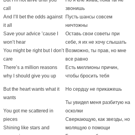
call
звонишь
And I’ll bet the odds against
Пусть шансы совсем
it all
ничтожны
Save your advice ’cause I
Оставь свои советы при
won’t hear
себе, я их не хочу слышать
You might be right but I don’t
Возможно, ты прав, но мне
care
все равно
There’s a million reasons
Есть миллионы причин,
why I should give you up
чтобы бросить тебя
But the heart wants what it
Но сердцу не прикажешь
wants
Ты увидел меня разбитую на
You got me scattered in
осколки
pieces
Сверкающую, как звезды, но
Shining like stars and
молящую о помощи