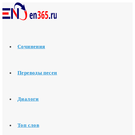
Перейти
к
содержимому
Сочинения
Переводы песен
Диалоги
Топ слов