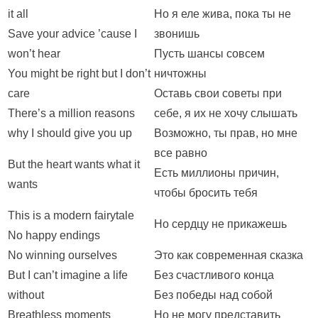
it all
Но я еле жива, пока ты не
Save your advice ’cause I
звонишь
won’t hear
Пусть шансы совсем
You might be right but I don’t
ничтожны
care
Оставь свои советы при
There’s a million reasons
себе, я их не хочу слышать
why I should give you up
Возможно, ты прав, но мне
все равно
But the heart wants what it
Есть миллионы причин,
wants
чтобы бросить тебя
This is a modern fairytale
Но сердцу не прикажешь
No happy endings
No winning ourselves
Это как современная сказка
But I can’t imagine a life
Без счастливого конца
without
Без победы над собой
Breathless moments
Но не могу представить