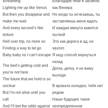
screaming
Благодаря тебе я засияла
Lighting me up like Venus
как Венера
But then you disappear and
Но когда ты исчезаешь, ты
make me wait
заставляешь меня ждать
And every second’s like
И каждая минута кажется
torture
пыткой
Hell over trip, no more so
Это как дорога в ад, но
Finding a way to let go
хватит,
Baby baby no I can’t escape
Я ищу способ вернуться
назад
The bed’s getting cold and
Детка, детка, я не вижу
you’re not here
выхода
The future that we hold is so
unclear
В кровати холодно, тебя нет
But I’m not alive until you
рядом
call
Наше будущее такое
And I’ll bet the odds against
неопределенное