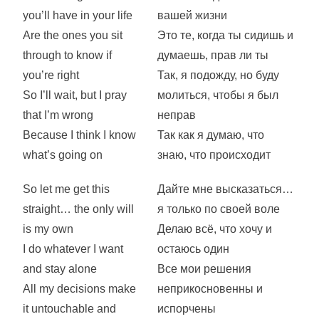
you’ll have in your life
вашей жизни
Are the ones you sit
Это те, когда ты сидишь и
through to know if
думаешь, прав ли ты
you’re right
Так, я подожду, но буду
So I’ll wait, but I pray
молиться, чтобы я был
that I’m wrong
неправ
Because I think I know
Так как я думаю, что
what’s going on
знаю, что происходит
So let me get this
Дайте мне высказаться…
straight… the only will
я только по своей воле
is my own
Делаю всё, что хочу и
I do whatever I want
остаюсь один
and stay alone
Все мои решения
All my decisions make
неприкосновенны и
it untouchable and
испорчены