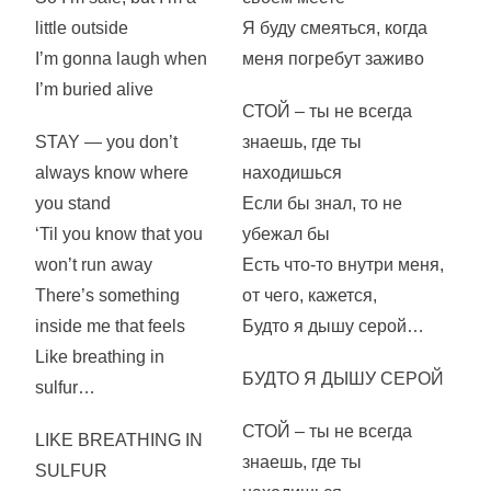
little outside
Я буду смеяться, когда
I’m gonna laugh when
меня погребут заживо
I’m buried alive
СТОЙ – ты не всегда
STAY — you don’t
знаешь, где ты
always know where
находишься
you stand
Если бы знал, то не
‘Til you know that you
убежал бы
won’t run away
Есть что-то внутри меня,
There’s something
от чего, кажется,
inside me that feels
Будто я дышу серой…
Like breathing in
БУДТО Я ДЫШУ СЕРОЙ
sulfur…
СТОЙ – ты не всегда
LIKE BREATHING IN
знаешь, где ты
SULFUR