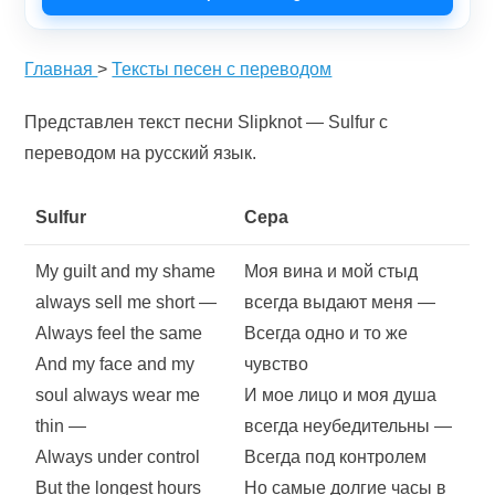
Главная
>
Тексты песен с переводом
Представлен текст песни Slipknot — Sulfur с
переводом на русский язык.
Sulfur
Сера
My guilt and my shame
Моя вина и мой стыд
always sell me short —
всегда выдают меня —
Always feel the same
Всегда одно и то же
And my face and my
чувство
soul always wear me
И мое лицо и моя душа
thin —
всегда неубедительны —
Always under control
Всегда под контролем
But the longest hours
Но самые долгие часы в