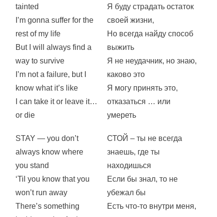
tainted
Я буду страдать остаток
I’m gonna suffer for the
своей жизни,
rest of my life
Но всегда найду способ
But I will always find a
выжить
way to survive
Я не неудачник, но знаю,
I’m not a failure, but I
каково это
know what it’s like
Я могу принять это,
I can take it or leave it…
отказаться … или
or die
умереть
STAY — you don’t
СТОЙ – ты не всегда
always know where
знаешь, где ты
you stand
находишься
‘Til you know that you
Если бы знал, то не
won’t run away
убежал бы
There’s something
Есть что-то внутри меня,