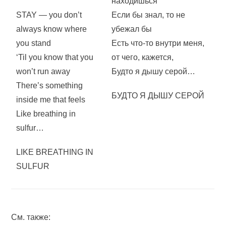
находишься
STAY — you don’t
Если бы знал, то не
always know where
убежал бы
you stand
Есть что-то внутри меня,
‘Til you know that you
от чего, кажется,
won’t run away
Будто я дышу серой…
There’s something
БУДТО Я ДЫШУ СЕРОЙ
inside me that feels
Like breathing in
sulfur…
LIKE BREATHING IN
SULFUR
См. также: