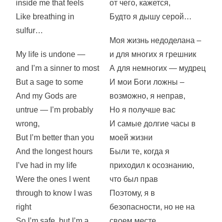
inside me that feels
от чего, кажется,
Like breathing in
Будто я дышу серой…
sulfur…
Моя жизнь недоделана –
My life is undone —
и для многих я грешник
and I’m a sinner to most
А для немногих — мудрец
But a sage to some
И мои Боги ложны –
And my Gods are
возможно, я неправ,
untrue — I’m probably
Но я получше вас
wrong,
И самые долгие часы в
But I’m better than you
моей жизни
And the longest hours
Были те, когда я
I’ve had in my life
приходил к осознанию,
Were the ones I went
что был прав
through to know I was
Поэтому, я в
right
безопасности, но не на
So I’m safe, but I’m a
своем месте