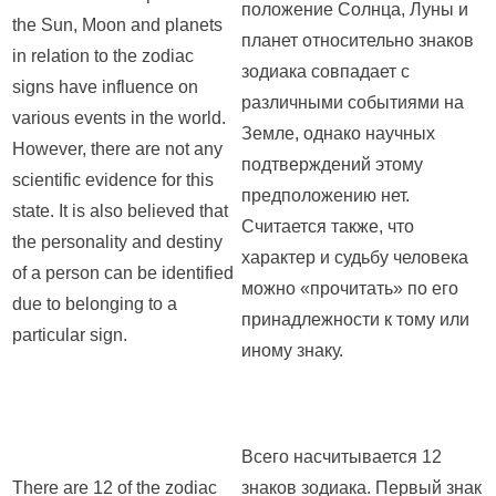
положение Солнца, Луны и
the Sun, Moon and planets
планет относительно знаков
in relation to the zodiac
зодиака совпадает с
signs have influence on
различными событиями на
various events in the world.
Земле, однако научных
However, there are not any
подтверждений этому
scientific evidence for this
предположению нет.
state. It is also believed that
Считается также, что
the personality and destiny
характер и судьбу человека
of a person can be identified
можно «прочитать» по его
due to belonging to a
принадлежности к тому или
particular sign.
иному знаку.
Всего насчитывается 12
There are 12 of the zodiac
знаков зодиака. Первый знак