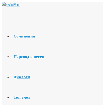
Перейти
к
содержимому
Сочинения
Переводы песен
Диалоги
Топ слов