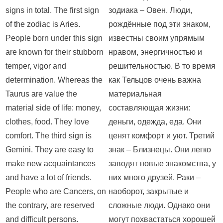
signs in total. The first sign
зодиака – Овен. Люди,
of the zodiac is Aries.
рождённые под эти знаком,
People born under this sign
известны своим упрямым
are known for their stubborn
нравом, энергичностью и
temper, vigor and
решительностью. В то время
determination. Whereas the
как Тельцов очень важна
Taurus are value the
материальная
material side of life: money,
составляющая жизни:
clothes, food. They love
деньги, одежда, еда. Они
comfort. The third sign is
ценят комфорт и уют. Третий
Gemini. They are easy to
знак – Близнецы. Они легко
make new acquaintances
заводят новые знакомства, у
and have a lot of friends.
них много друзей. Раки –
People who are Cancers, on
наоборот, закрытые и
the contrary, are reserved
сложные люди. Однако они
and difficult persons.
могут похвастаться хорошей