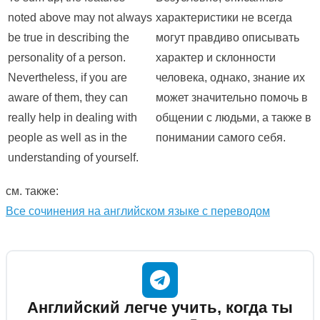
noted above may not always
характеристики не всегда
be true in describing the
могут правдиво описывать
personality of a person.
характер и склонности
Nevertheless, if you are
человека, однако, знание их
aware of them, they can
может значительно помочь в
really help in dealing with
общении с людьми, а также в
people as well as in the
понимании самого себя.
understanding of yourself.
см. также:
Все сочинения на английском языке с переводом
Английский легче учить, когда ты