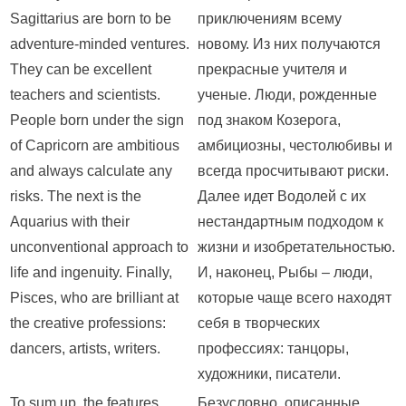
Sagittarius are born to be
приключениям всему
adventure-minded ventures.
новому. Из них получаются
They can be excellent
прекрасные учителя и
teachers and scientists.
ученые. Люди, рожденные
People born under the sign
под знаком Козерога,
of Capricorn are ambitious
амбициозны, честолюбивы и
and always calculate any
всегда просчитывают риски.
risks. The next is the
Далее идет Водолей с их
Aquarius with their
нестандартным подходом к
unconventional approach to
жизни и изобретательностью.
life and ingenuity. Finally,
И, наконец, Рыбы – люди,
Pisces, who are brilliant at
которые чаще всего находят
the creative professions:
себя в творческих
dancers, artists, writers.
профессиях: танцоры,
художники, писатели.
To sum up, the features
Безусловно, описанные