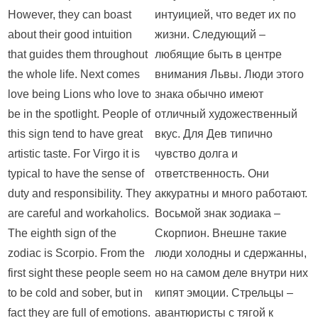
However, they can boast
интуицией, что ведет их по
about their good intuition
жизни. Следующий –
that guides them throughout
любящие быть в центре
the whole life. Next comes
внимания Львы. Люди этого
love being Lions who love to
знака обычно имеют
be in the spotlight. People of
отличный художественный
this sign tend to have great
вкус. Для Дев типично
artistic taste. For Virgo it is
чувство долга и
typical to have the sense of
ответственность. Они
duty and responsibility. They
аккуратны и много работают.
are careful and workaholics.
Восьмой знак зодиака –
The eighth sign of the
Скорпион. Внешне такие
zodiac is Scorpio. From the
люди холодны и сдержанны,
first sight these people seem
но на самом деле внутри них
to be cold and sober, but in
кипят эмоции. Стрельцы –
fact they are full of emotions.
авантюристы с тягой к