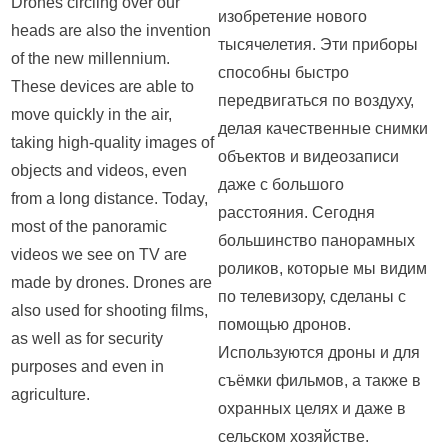
Drones circling over our
изобретение нового
heads are also the invention
тысячелетия. Эти приборы
of the new millennium.
способны быстро
These devices are able to
передвигаться по воздуху,
move quickly in the air,
делая качественные снимки
taking high-quality images of
объектов и видеозаписи
objects and videos, even
даже с большого
from a long distance. Today,
расстояния. Сегодня
most of the panoramic
большинство панорамных
videos we see on TV are
роликов, которые мы видим
made by drones. Drones are
по телевизору, сделаны с
also used for shooting films,
помощью дронов.
as well as for security
Используются дроны и для
purposes and even in
съёмки фильмов, а также в
agriculture.
охранных целях и даже в
сельском хозяйстве.