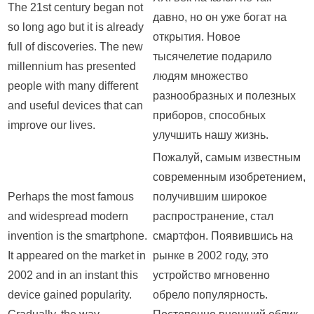
The 21st century began not
давно, но он уже богат на
so long ago but it is already
открытия. Новое
full of discoveries. The new
тысячелетие подарило
millennium has presented
людям множество
people with many different
разнообразных и полезных
and useful devices that can
приборов, способных
improve our lives.
улучшить нашу жизнь.
Пожалуй, самым известным
современным изобретением,
Perhaps the most famous
получившим широкое
and widespread modern
распространение, стал
invention is the smartphone.
смартфон. Появившись на
It appeared on the market in
рынке в 2002 году, это
2002 and in an instant this
устройство мгновенно
device gained popularity.
обрело популярность.