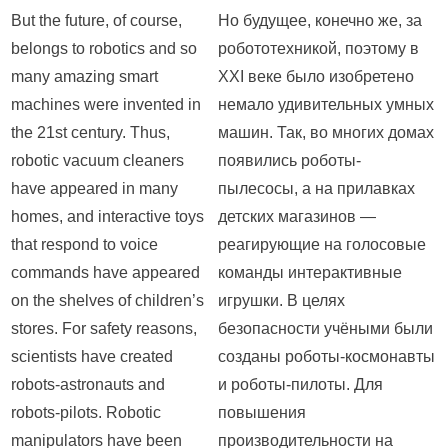
But the future, of course,
Но будущее, конечно же, за
belongs to robotics and so
робототехникой, поэтому в
many amazing smart
ХХI веке было изобретено
machines were invented in
немало удивительных умных
the 21st century. Thus,
машин. Так, во многих домах
robotic vacuum cleaners
появились роботы-
have appeared in many
пылесосы, а на прилавках
homes, and interactive toys
детских магазинов —
that respond to voice
реагирующие на голосовые
commands have appeared
команды интерактивные
on the shelves of children’s
игрушки. В целях
stores. For safety reasons,
безопасности учёными были
scientists have created
созданы роботы-космонавты
robots-astronauts and
и роботы-пилоты. Для
robots-pilots. Robotic
повышения
manipulators have been
производительности на