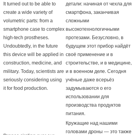
It turned out to be able to
детали: начиная от чехла для
create a wide variety of
смартфона, заканчивая
volumetric parts: from a
сложными
smartphone case to complex
высокотехнологичными
high-tech prostheses.
протезами. Безусловно, в
Undoubtedly, in the future
будущем этот прибор найдёт
this device will be applied in
своё применение и в
construction, medicine, and
строительстве, и в медицине,
military. Today, scientists are
и в военном деле. Сегодня
seriously considering using
учёные даже всерьёз
it for food production.
задумываются о его
использовании для
производства продуктов
питания.
Кружащие над нашими
головами дроны — это также