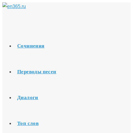
Перейти
к
содержимому
Сочинения
Переводы песен
Диалоги
Топ слов