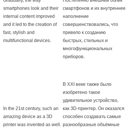
Gradually, the way
Постепенно внешний облик
smartphones look and their
смартфонов и их внутреннее
internal content improved
наполнение
and it led to the creation of
совершенствовались, что
fast, stylish and
привело к созданию
multifunctional devices.
быстрых, стильных и
многофункциональных
приборов.
В ХХI веке также было
изобретено такое
удивительное устройство,
In the 21st century, such an
как 3D-принтер. Он оказался
amazing device as a 3D
способен создавать самые
printer was invented as well.
разнообразные объёмные