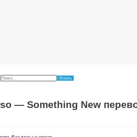
:
osso — Something New перев