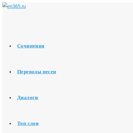
Перейти
к
содержимому
Сочинения
Переводы песен
Диалоги
Топ слов