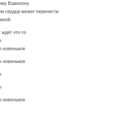
ему Вавилону
ем сердце может перенести
 мной
 ждет что-то
о
о новенькое
о новенькое
о
о
о новенькое