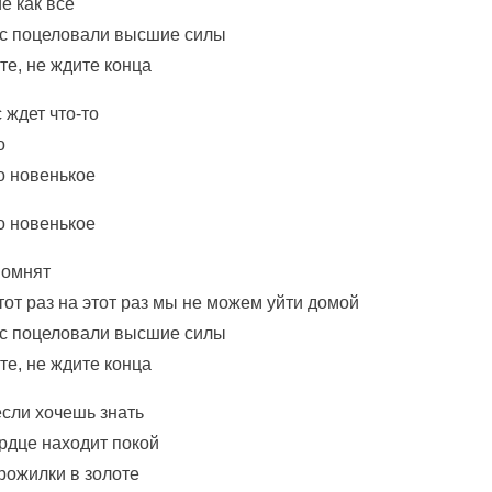
е как все
ас поцеловали высшие силы
те, не ждите конца
 ждет что-то
о
о новенькое
о новенькое
помнят
от раз на этот раз мы не можем уйти домой
ас поцеловали высшие силы
те, не ждите конца
если хочешь знать
ердце находит покой
ожилки в золоте