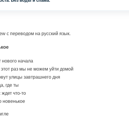
ста. Без воды и спама.
ew с переводом на русский язык.
ькое
т нового начала
а этот раз мы не можем уйти домой
зовут улицы завтрашнего дня
да, где ты
 ждет что-то
о новенькое
мгле