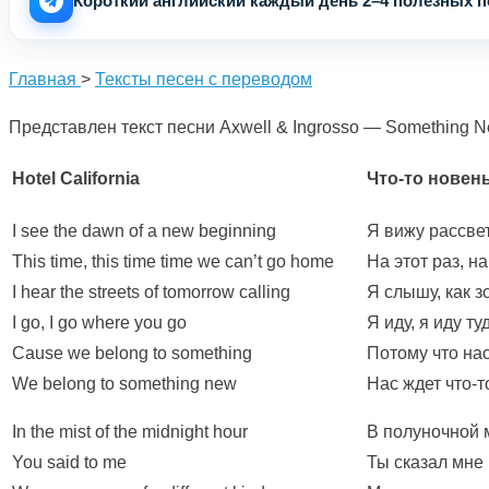
Короткий английский каждый день 2–4 полезных по
Главная
>
Тексты песен с переводом
Представлен текст песни Axwell & Ingrosso — Something N
Hotel California
Что-то новен
I see the dawn of a new beginning
Я вижу рассве
This time, this time time we can’t go home
На этот раз, н
I hear the streets of tomorrow calling
Я слышу, как 
I go, I go where you go
Я иду, я иду ту
Cause we belong to something
Потому что нас
We belong to something new
Нас ждет что-т
In the mist of the midnight hour
В полуночной 
You said to me
Ты сказал мне