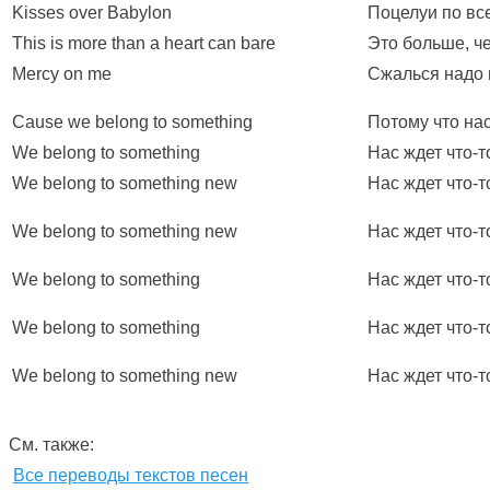
Kisses over Babylon
Поцелуи по вс
This is more than a heart can bare
Это больше, ч
Mercy on me
Сжалься надо
Cause we belong to something
Потому что нас
We belong to something
Нас ждет что-т
We belong to something new
Нас ждет что-т
We belong to something new
Нас ждет что-т
We belong to something
Нас ждет что-т
We belong to something
Нас ждет что-т
We belong to something new
Нас ждет что-т
См. также:
Все переводы текстов песен