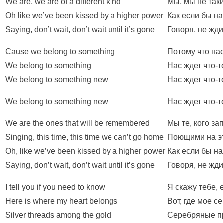
We are, we are of a different kind
Мы, мы не таки
Oh like we’ve been kissed by a higher power
Как если бы н
Saying, don’t wait, don’t wait until it’s gone
Говоря, не жди
Cause we belong to something
Потому что нас
We belong to something
Нас ждет что-т
We belong to something new
Нас ждет что-т
We belong to something new
Нас ждет что-т
We are the ones that will be remembered
Мы те, кого за
Singing, this time, this time we can’t go home
Поющими на эт
Oh, like we’ve been kissed by a higher power
Как если бы н
Saying, don’t wait, don’t wait until it’s gone
Говоря, не жди
I tell you if you need to know
Я скажу тебе, 
Here is where my heart belongs
Вот, где мое с
Silver threads among the gold
Серебряные пр