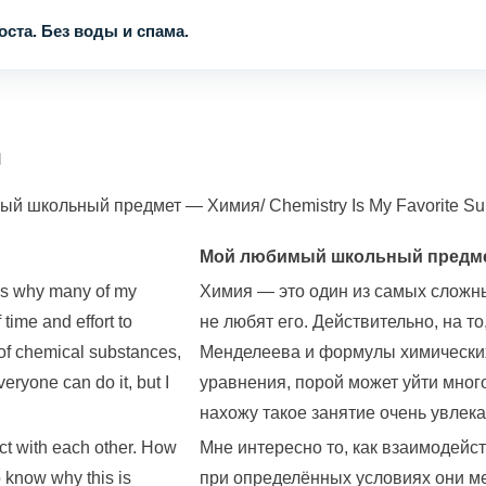
ста. Без воды и спама.
я
 школьный предмет — Химия/ Chemistry Is My Favorite Sub
Мой любимый школьный предм
t is why many of my
Химия — это один из самых сложны
 time and effort to
не любят его. Действительно, на т
 of chemical substances,
Менделеева и формулы химических
eryone can do it, but I
уравнения, порой может уйти много
нахожу такое занятие очень увлек
act with each other. How
Мне интересно то, как взаимодейс
o know why this is
при определённых условиях они мен