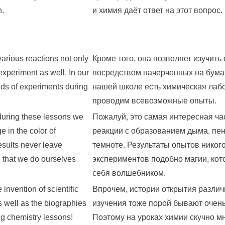
n.
и химия даёт ответ на этот вопрос.
 various reactions not only
Кроме того, она позволяет изучить
experiment as well. In our
посредством начерченных на бумаг
nds of experiments during
нашей школе есть химическая лабо
проводим всевозможные опыты.
 during these lessons we
Пожалуй, это самая интересная ча
 in the color of
реакции с образованием дыма, пен
esults never leave
темноте. Результаты опытов никог
c that we do ourselves
экспериментов подобно магии, кот
себя волшебником.
invention of scientific
Впрочем, истории открытия различ
s well as the biographies
изучения тоже порой бывают очен
ng chemistry lessons!
Поэтому на уроках химии скучно мн