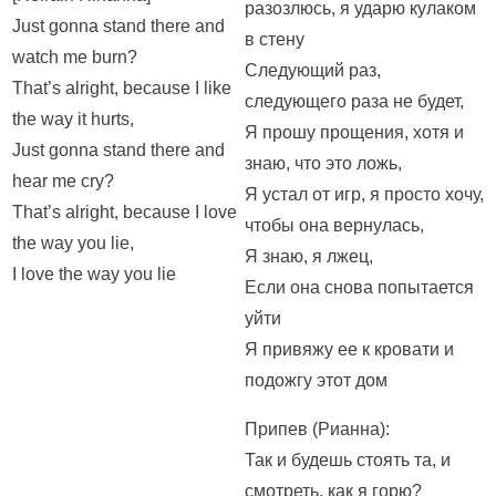
разозлюсь, я ударю кулаком
Just gonna stand there and
в стену
watch me burn?
Следующий раз,
That’s alright, because I like
следующего раза не будет,
the way it hurts,
Я прошу прощения, хотя и
Just gonna stand there and
знаю, что это ложь,
hear me cry?
Я устал от игр, я просто хочу,
That’s alright, because I love
чтобы она вернулась,
the way you lie,
Я знаю, я лжец,
I love the way you lie
Если она снова попытается
уйти
Я привяжу ее к кровати и
подожгу этот дом
Припев (Рианна):
Так и будешь стоять та, и
смотреть, как я горю?