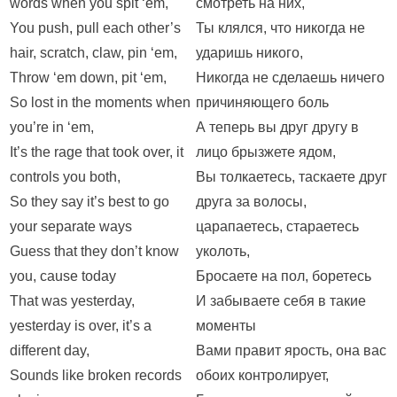
words when you spit ‘em,
смотреть на них,
You push, pull each other’s
Ты клялся, что никогда не
hair, scratch, claw, pin ‘em,
ударишь никого,
Throw ‘em down, pit ‘em,
Никогда не сделаешь ничего
So lost in the moments when
причиняющего боль
you’re in ‘em,
А теперь вы друг другу в
It’s the rage that took over, it
лицо брызжете ядом,
controls you both,
Вы толкаетесь, таскаете друг
So they say it’s best to go
друга за волосы,
your separate ways
царапаетесь, стараетесь
Guess that they don’t know
уколоть,
you, cause today
Бросаете на пол, боретесь
That was yesterday,
И забываете себя в такие
yesterday is over, it’s a
моменты
different day,
Вами правит ярость, она вас
Sounds like broken records
обоих контролирует,