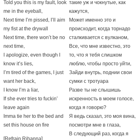
Told you this is my fault, look
такие уж и чокнутые, как
me in the eyeball,
кажутся,
Next time I’m pissed, I’ll aim
Может именно это и
my fist at the drywall
происходит, когда торнадо
Next time, there won’t be no
сталкивается с вулканом,
next time,
Все, что мне известно, это
I apologize, even though I
то, что я тебя слишком
know it’s lies,
люблю, чтобы просто уйти,
I’m tired of the games, I just
Зайди внутрь, поднии свои
want her back,
сумки с тротуара
I know I’m a liar,
Разве ты не слышишь
If she ever tries to fuckin’
искренность в моем голосе,
leave again
когда я говорю?
Imma tie her to the bed and
Я ведь сказал, это моя вина,
set this house on fire
посмотри мне в глаза,
В следующий раз, когда я
[Refrain Rihanna]