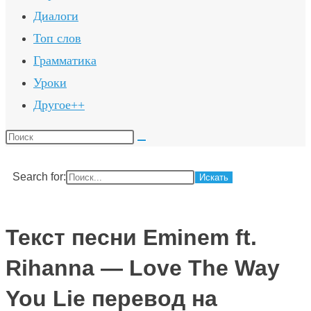
Диалоги
Топ слов
Грамматика
Уроки
Другое++
Поиск
на
сайте
Search for:
Текст песни Eminem ft.
Rihanna — Love The Way
You Lie перевод на