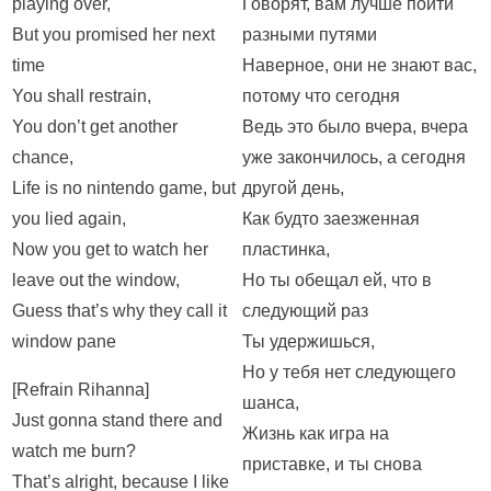
playing over,
Говорят, вам лучше пойти
But you promised her next
разными путями
time
Наверное, они не знают вас,
You shall restrain,
потому что сегодня
You don’t get another
Ведь это было вчера, вчера
chance,
уже закончилось, а сегодня
Life is no nintendo game, but
другой день,
you lied again,
Как будто заезженная
Now you get to watch her
пластинка,
leave out the window,
Но ты обещал ей, что в
Guess that’s why they call it
следующий раз
window pane
Ты удержишься,
Но у тебя нет следующего
[Refrain Rihanna]
шанса,
Just gonna stand there and
Жизнь как игра на
watch me burn?
приставке, и ты снова
That’s alright, because I like