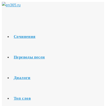
Перейти
к
содержимому
Сочинения
Переводы песен
Диалоги
Топ слов