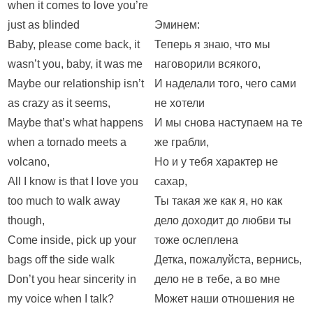
when it comes to love you’re
just as blinded
Эминем:
Baby, please come back, it
Теперь я знаю, что мы
wasn’t you, baby, it was me
наговорили всякого,
Maybe our relationship isn’t
И наделали того, чего сами
as crazy as it seems,
не хотели
Maybe that’s what happens
И мы снова наступаем на те
when a tornado meets a
же грабли,
volcano,
Но и у тебя характер не
All I know is that I love you
сахар,
too much to walk away
Ты такая же как я, но как
though,
дело доходит до любви ты
Come inside, pick up your
тоже ослеплена
bags off the side walk
Детка, пожалуйста, вернись,
Don’t you hear sincerity in
дело не в тебе, а во мне
my voice when I talk?
Может наши отношения не