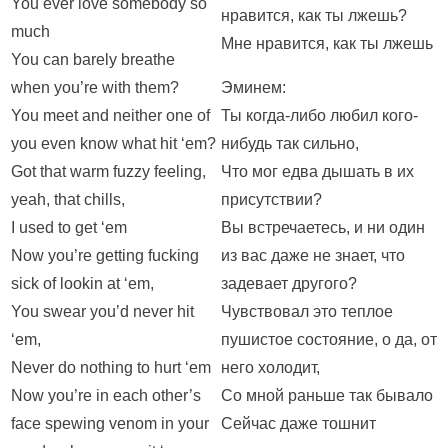
You ever love somebody so
нравится, как ты лжешь?
much
Мне нравится, как ты лжешь
You can barely breathe
when you’re with them?
Эминем:
You meet and neither one of
Ты когда-либо любил кого-
you even know what hit ‘em?
нибудь так сильно,
Got that warm fuzzy feeling,
Что мог едва дышать в их
yeah, that chills,
присутствии?
I used to get ‘em
Вы встречаетесь, и ни один
Now you’re getting fucking
из вас даже не знает, что
sick of lookin at ‘em,
задевает другого?
You swear you’d never hit
Чувствовал это теплое
‘em,
пушистое состояние, о да, от
Never do nothing to hurt ‘em
него холодит,
Now you’re in each other’s
Со мной раньше так бывало
face spewing venom in your
Сейчас даже тошнит