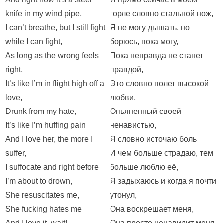
knife in my wind pipe,
горле словно стальной нож,
I can’t breathe, but I still fight
Я не могу дышать, но
while I can fight,
борюсь, пока могу,
As long as the wrong feels
Пока неправда не станет
right,
правдой,
It’s like I’m in flight high off a
Это словно полет высокой
love,
любви,
Drunk from my hate,
Опьяненный своей
It’s like I’m huffing pain
ненавистью,
And I love her, the more I
Я словно источаю боль
suffer,
И чем больше страдаю, тем
I suffocate and right before
больше люблю её,
I’m about to drown,
Я задыхаюсь и когда я почти
She resuscitates me,
утонул,
She fucking hates me
Она воскрешает меня,
And I love it, wait!
Она просто ненавидит меня