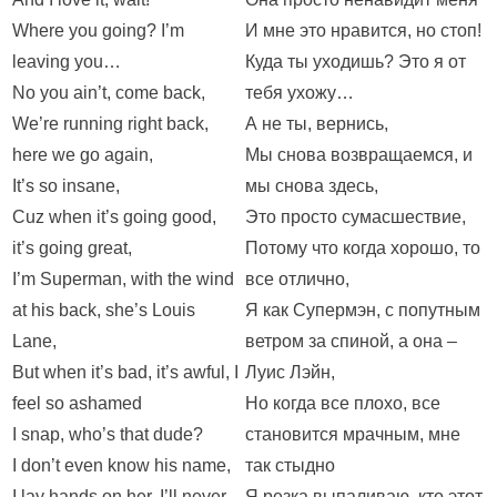
Where you going? I’m
И мне это нравится, но стоп!
leaving you…
Куда ты уходишь? Это я от
No you ain’t, come back,
тебя ухожу…
We’re running right back,
А не ты, вернись,
here we go again,
Мы снова возвращаемся, и
It’s so insane,
мы снова здесь,
Cuz when it’s going good,
Это просто сумасшествие,
it’s going great,
Потому что когда хорошо, то
I’m Superman, with the wind
все отлично,
at his back, she’s Louis
Я как Супермэн, с попутным
Lane,
ветром за спиной, а она –
But when it’s bad, it’s awful, I
Луис Лэйн,
feel so ashamed
Но когда все плохо, все
I snap, who’s that dude?
становится мрачным, мне
I don’t even know his name,
так стыдно
I lay hands on her, I’ll never
Я резка выпаливаю, кто этот