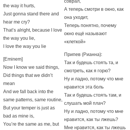
соврал,
the way it hurts,
А теперь смотри в окно, как
Just gonna stand there and
она уходит,
hear me cry?
Теперь понятно, почему
That’s alright, because I love
окно ещё называют
the way you lie,
«клеткой»
I love the way you lie
Припев (Рианна):
[Eminem]
Так и будешь стоять та, и
Now I know we said things,
смотреть, как я горю?
Did things that we didn’t
Ну и ладно, потому что мне
mean
нравится эта боль
And we fall back into the
Так и будешь стоять там, и
same patterns, same routine,
слушать мой плач?
But your temper is just as
Ну и ладно, потому что мне
bad as mine is,
нравится, как ты лжешь?
You’re the same as me, but
Мне нравится, как ты лжешь