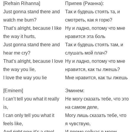
[Refrain Rihanna]
Припев (Рианна):
Just gonna stand there and
Так и будешь стоять та, и
watch me burn?
смотреть, как я горю?
That’s alright, because I like
Ну и ладно, потому что мне
the way it hurts,
нравится эта боль
Just gonna stand there and
Так и будешь стоять там, и
hear me cry?
слушать мой плач?
That’s alright, because I love
Ну и ладно, потому что мне
the way you lie,
нравится, как ты лжешь?
I love the way you lie
Мне нравится, как ты лжешь
[Eminem]
Эминем:
I can’t tell you what it really
Не могу сказать тебе, что это
is,
на самом деле,
I can only tell you what it
Могу лишь сказать тебе, что
feels like,
я чувствую,
And right now it’s a steel
И прямо сейчас в моем