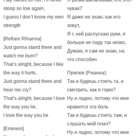
stoop so low again,
чувак?
I guess I don’t know my own
Я даже не знаю, как его
strength
зовут,
Я с ней распускаю руки, я
[Refrain Rihanna]
больше не паду так низко,
Just gonna stand there and
Думаю, я сам не знаю, на
watch me burn?
что способен
That’s alright, because I like
the way it hurts,
Припев (Рианна):
Just gonna stand there and
Так и будешь стоять та, и
hear me cry?
смотреть, как я горю?
That’s alright, because I love
Ну и ладно, потому что мне
the way you lie,
нравится эта боль
I love the way you lie
Так и будешь стоять там, и
слушать мой плач?
[Eminem]
Ну и ладно, потому что мне