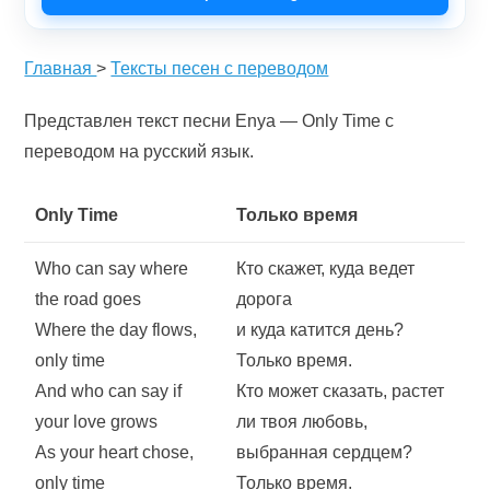
Главная
>
Тексты песен с переводом
Представлен текст песни Enya — Only Time с
переводом на русский язык.
Only Time
Только время
Who can say where
Кто скажет, куда ведет
the road goes
дорога
Where the day flows,
и куда катится день?
only time
Только время.
And who can say if
Кто может сказать, растет
your love grows
ли твоя любовь,
As your heart chose,
выбранная сердцем?
only time
Только время.