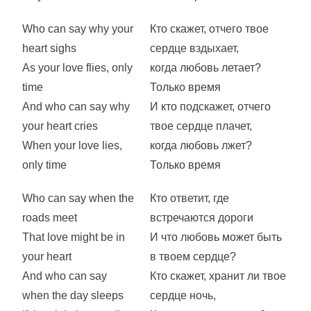
Who can say why your
Кто скажет, отчего твое
heart sighs
сердце вздыхает,
As your love flies, only
когда любовь летает?
time
Только время
And who can say why
И кто подскажет, отчего
your heart cries
твое сердце плачет,
When your love lies,
когда любовь лжет?
only time
Только время
Who can say when the
Кто ответит, где
roads meet
встречаются дороги
That love might be in
И что любовь может быть
your heart
в твоем сердце?
And who can say
Кто скажет, хранит ли твое
when the day sleeps
сердце ночь,