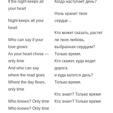
If the night keeps all
Когда наступает день?
your heart
Ночь хранит твое
Night keeps all your
сердце…
heart
Кто может сказать, растет
Who can say if your
ли твоя любовь,
love grows
выбранная сердцем?
As your heart chose —
Только время.
only time
Кто скажет, куда ведет
And who can say
дорога
where the road goes
и куда катится день?
Where the day flows,
Только время.
only time
Кто знает? Только время
Who knows? Only time
Кто знает? Только время
Who knows? Only time