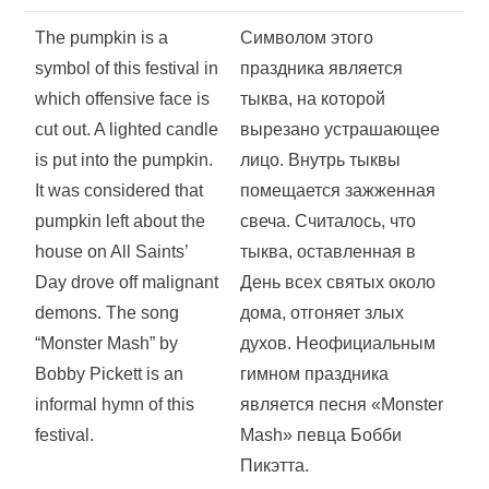
The pumpkin is a
Символом этого
symbol of this festival in
праздника является
which offensive face is
тыква, на которой
cut out. A lighted candle
вырезано устрашающее
is put into the pumpkin.
лицо. Внутрь тыквы
It was considered that
помещается зажженная
pumpkin left about the
свеча. Считалось, что
house on All Saints’
тыква, оставленная в
Day drove off malignant
День всех святых около
demons. The song
дома, отгоняет злых
“Monster Mash” by
духов. Неофициальным
Bobby Pickett is an
гимном праздника
informal hymn of this
является песня «Monster
festival.
Mash» певца Бобби
Пикэтта.