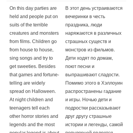
On this day parties are
В этот день устраиваются
held and people put on
вечеринки в честь
suits of the terrible
праздника, люди
creatures and monsters
наряжаются в различных
from films. Children go
страшных существ и
from house to house,
монстров из фильмов.
sing songs and try to
Дети ходят по домам,
get sweeties. Besides
поют песни и
that games and fortune-
выпрашивают сладости.
telling are widely
Помимо этого в Хэллоуин
spread on Halloween.
распространены гадание
At night children and
и игры. Ночью дети и
teenagers tell each
подростки рассказывают
other horror stories and
друг другу страшные
legends and the most
истории и легенды, самой
popular legend is about
популярной является