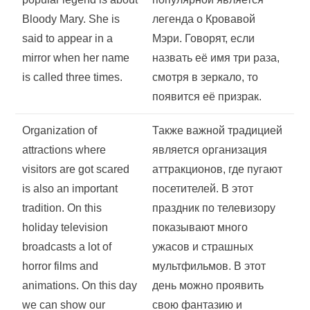
Bloody Mary. She is
легенда о Кровавой
said to appear in a
Мэри. Говорят, если
mirror when her name
назвать её имя три раза,
is called three times.
смотря в зеркало, то
появится её призрак.
Organization of
Также важной традицией
attractions where
является организация
visitors are got scared
аттракционов, где пугают
is also an important
посетителей. В этот
tradition. On this
праздник по телевизору
holiday television
показывают много
broadcasts a lot of
ужасов и страшных
horror films and
мультфильмов. В этот
animations. On this day
день можно проявить
we can show our
свою фантазию и