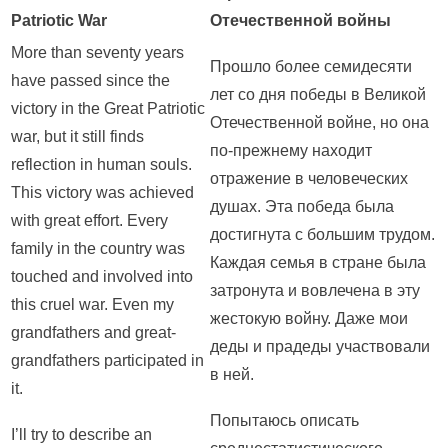
Patriotic War
Отечественной войны
More than seventy years
Прошло более семидесяти
have passed since the
лет со дня победы в Великой
victory in the Great Patriotic
Отечественной войне, но она
war, but it still finds
по-прежнему находит
reflection in human souls.
отражение в человеческих
This victory was achieved
душах. Эта победа была
with great effort. Every
достигнута с большим трудом.
family in the country was
Каждая семья в стране была
touched and involved into
затронута и вовлечена в эту
this cruel war. Even my
жестокую войну. Даже мои
grandfathers and great-
деды и прадеды участвовали
grandfathers participated in
в ней.
it.
Попытаюсь описать
I’ll try to describe an