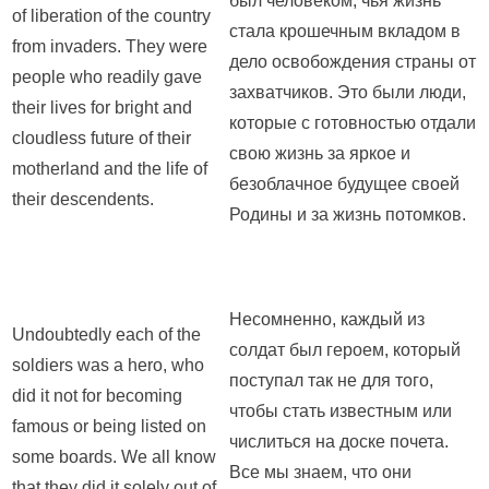
был человеком, чья жизнь
of liberation of the country
стала крошечным вкладом в
from invaders. They were
дело освобождения страны от
people who readily gave
захватчиков. Это были люди,
their lives for bright and
которые с готовностью отдали
cloudless future of their
свою жизнь за яркое и
motherland and the life of
безоблачное будущее своей
their descendents.
Родины и за жизнь потомков.
Несомненно, каждый из
Undoubtedly each of the
солдат был героем, который
soldiers was a hero, who
поступал так не для того,
did it not for becoming
чтобы стать известным или
famous or being listed on
числиться на доске почета.
some boards. We all know
Все мы знаем, что они
that they did it solely out of