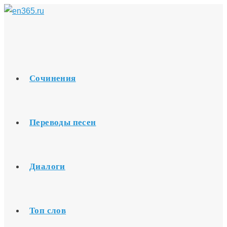
Перейти
к
содержимому
Сочинения
Переводы песен
Диалоги
Топ слов