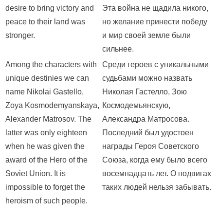
desire to bring victory and
Эта война не щадила никого,
peace to their land was
но желание принести победу
stronger.
и мир своей земле были
сильнее.
Among the characters with
Среди героев с уникальными
unique destinies we can
судьбами можно назвать
name Nikolai Gastello,
Николая Гастелло, Зою
Zoya Kosmodemyanskaya,
Космодемьянскую,
Alexander Matrosov. The
Александра Матросова.
latter was only eighteen
Последний был удостоен
when he was given the
награды Героя Советского
award of the Hero of the
Союза, когда ему было всего
Soviet Union. It is
восемнадцать лет. О подвигах
impossible to forget the
таких людей нельзя забывать.
heroism of such people.