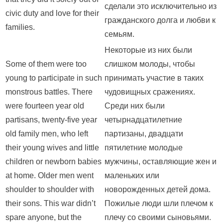
сделали это исключительно из
civic duty and love for their
гражданского долга и любви к
families.
семьям.
Некоторые из них были
Some of them were too
слишком молоды, чтобы
young to participate in such
принимать участие в таких
monstrous battles. There
чудовищных сражениях.
were fourteen year old
Среди них были
partisans, twenty-five year
четырнадцатилетние
old family men, who left
партизаны, двадцати
their young wives and little
пятилетние молодые
children or newborn babies
мужчины, оставляющие жен и
at home. Older men went
маленьких или
shoulder to shoulder with
новорожденных детей дома.
their sons. This war didn’t
Пожилые люди шли плечом к
spare anyone, but the
плечу со своими сыновьями.