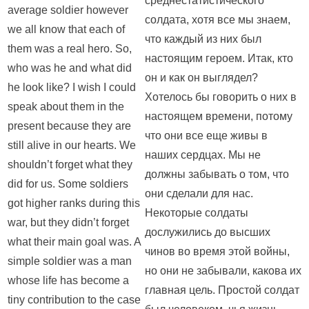
среднестатистического
average soldier however
солдата, хотя все мы знаем,
we all know that each of
что каждый из них был
them was a real hero. So,
настоящим героем. Итак, кто
who was he and what did
он и как он выглядел?
he look like? I wish I could
Хотелось бы говорить о них в
speak about them in the
настоящем времени, потому
present because they are
что они все еще живы в
still alive in our hearts. We
наших сердцах. Мы не
shouldn’t forget what they
должны забывать о том, что
did for us. Some soldiers
они сделали для нас.
got higher ranks during this
Некоторые солдаты
war, but they didn’t forget
дослужились до высших
what their main goal was. A
чинов во время этой войны,
simple soldier was a man
но они не забывали, какова их
whose life has become a
главная цель. Простой солдат
tiny contribution to the case