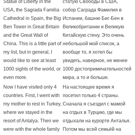
Statue of Liberty in the
статую Свободы в США,
USA, the Sagrada Familia
собор Саграда Фамилия в
Cathedral in Spain, the Big
Испании, башню Биг-Бен в
Ben Tower in Great Britain
Великобритании и Великую
and the Great Wall of
Китайскую стену. Это очень
China. This is a little part of
небольшой мой список, а
my list, but in general, I
вообще то, я хотел бы
would like to see at least
увидеть, наверное, не менее
1000 sights of the world, or
1000 достопримечательностей
even more.
мира, а то и больше.
Now I have visited only 4
На настоящее время я
countries. First, I went with
посетил только 4 страны.
my mother to rest in Turkey,
Сначала я съездил с мамой
where we stayed in the
на отдых в Турцию, где мы
resort of Antalya. Then we
отдыхали на курорте Анталья.
were with the whole family
Потом мы всей семьёй на