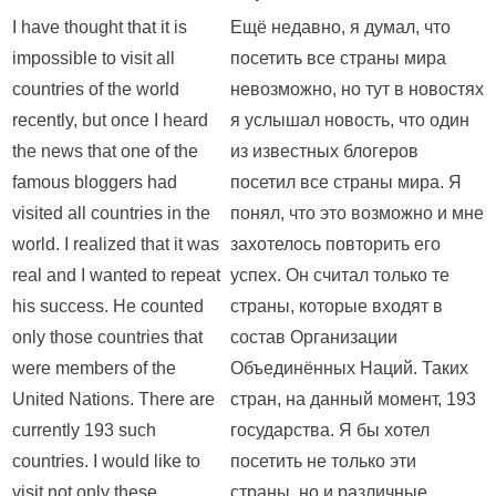
I have thought that it is
Ещё недавно, я думал, что
impossible to visit all
посетить все страны мира
countries of the world
невозможно, но тут в новостях
recently, but once I heard
я услышал новость, что один
the news that one of the
из известных блогеров
famous bloggers had
посетил все страны мира. Я
visited all countries in the
понял, что это возможно и мне
world. I realized that it was
захотелось повторить его
real and I wanted to repeat
успех. Он считал только те
his success. He counted
страны, которые входят в
only those countries that
состав Организации
were members of the
Объединённых Наций. Таких
United Nations. There are
стран, на данный момент, 193
currently 193 such
государства. Я бы хотел
countries. I would like to
посетить не только эти
visit not only these
страны, но и различные