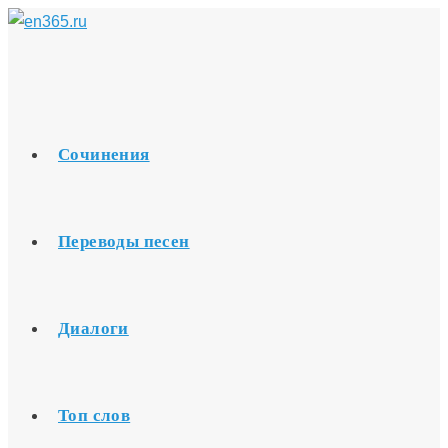
Перейти
к
содержимому
Сочинения
Переводы песен
Диалоги
Топ слов