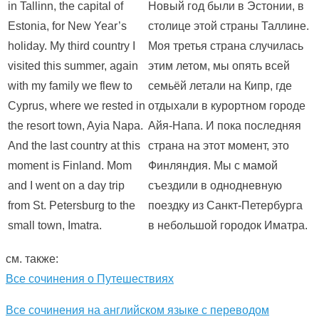
in Tallinn, the capital of
Новый год были в Эстонии, в
Estonia, for New Year’s
столице этой страны Таллине.
holiday. My third country I
Моя третья страна случилась
visited this summer, again
этим летом, мы опять всей
with my family we flew to
семьёй летали на Кипр, где
Cyprus, where we rested in
отдыхали в курортном городе
the resort town, Ayia Napa.
Айя-Напа. И пока последняя
And the last country at this
страна на этот момент, это
moment is Finland. Mom
Финляндия. Мы с мамой
and I went on a day trip
съездили в однодневную
from St. Petersburg to the
поездку из Санкт-Петербурга
small town, Imatra.
в небольшой городок Иматра.
см. также:
Все сочинения о Путешествиях
Все сочинения на английском языке с переводом