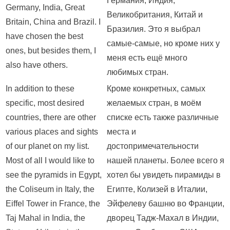
Германия, Индия,
Germany, India, Great
Великобритания, Китай и
Britain, China and Brazil. I
Бразилия. Это я выбрал
have chosen the best
самые-самые, но кроме них у
ones, but besides them, I
меня есть ещё много
also have others.
любимых стран.
In addition to these
Кроме конкретных, самых
specific, most desired
желаемых стран, в моём
countries, there are other
списке есть также различные
various places and sights
места и
of our planet on my list.
достопримечательности
Most of all I would like to
нашей планеты. Более всего я
see the pyramids in Egypt,
хотел бы увидеть пирамиды в
the Coliseum in Italy, the
Египте, Колизей в Италии,
Eiffel Tower in France, the
Эйфелеву башню во Франции,
Taj Mahal in India, the
дворец Тадж-Махал в Индии,