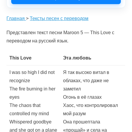
Главная
>
Тексты песен с переводом
Представлен текст песни Maroon 5 — This Love с
переводом на русский язык.
This Love
Эта любовь
I was so high I did not
Я так высоко витал в
recognize
облаках, что даже не
The fire burning in her
заметил
eyes
Огонь в её глазах
The chaos that
Хаос, что контролировал
controlled my mind
мой разум
Whispered goodbye
Она прошептала
and she got on a plane
«прощай» и села на