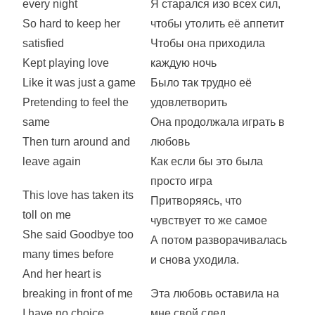
every night
Я старался изо всех сил,
So hard to keep her
чтобы утолить её аппетит
satisfied
Чтобы она приходила
Kept playing love
каждую ночь
Like it was just a game
Было так трудно её
Pretending to feel the
удовлетворить
same
Она продолжала играть в
Then turn around and
любовь
leave again
Как если бы это была
просто игра
This love has taken its
Притворяясь, что
toll on me
чувствует то же самое
She said Goodbye too
А потом разворачивалась
many times before
и снова уходила.
And her heart is
breaking in front of me
Эта любовь оставила на
I have no choice
мне свой след