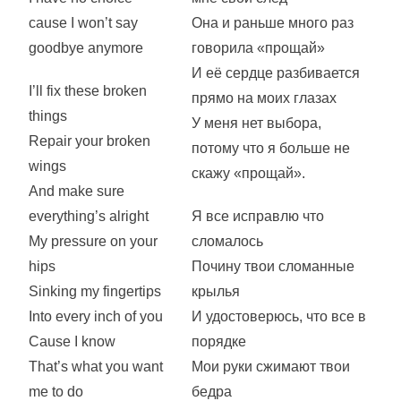
cause I won’t say
Она и раньше много раз
goodbye anymore
говорила «прощай»
И её сердце разбивается
I’ll fix these broken
прямо на моих глазах
things
У меня нет выбора,
Repair your broken
потому что я больше не
wings
скажу «прощай».
And make sure
everything’s alright
Я все исправлю что
My pressure on your
сломалось
hips
Почину твои сломанные
Sinking my fingertips
крылья
Into every inch of you
И удостоверюсь, что все в
Cause I know
порядке
That’s what you want
Мои руки сжимают твои
me to do
бедра