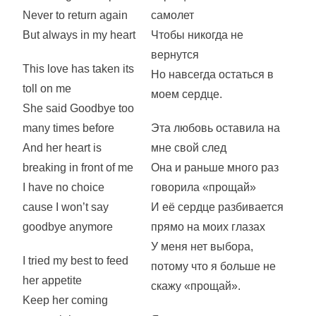
Never to return again
самолет
But always in my heart
Чтобы никогда не
вернутся
This love has taken its
Но навсегда остаться в
toll on me
моем сердце.
She said Goodbye too
many times before
Эта любовь оставила на
And her heart is
мне свой след
breaking in front of me
Она и раньше много раз
I have no choice
говорила «прощай»
cause I won’t say
И её сердце разбивается
goodbye anymore
прямо на моих глазах
У меня нет выбора,
I tried my best to feed
потому что я больше не
her appetite
скажу «прощай».
Keep her coming