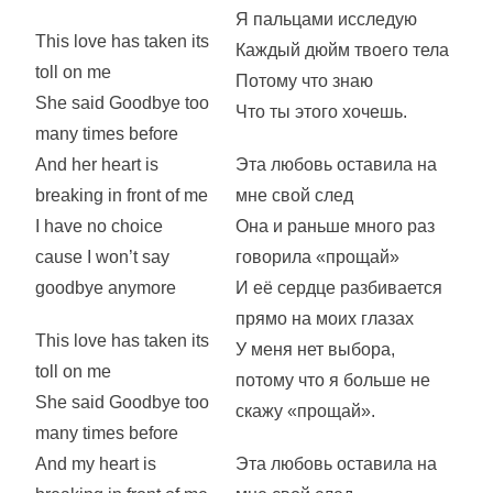
Я пальцами исследую
This love has taken its
Каждый дюйм твоего тела
toll on me
Потому что знаю
She said Goodbye too
Что ты этого хочешь.
many times before
And her heart is
Эта любовь оставила на
breaking in front of me
мне свой след
I have no choice
Она и раньше много раз
cause I won’t say
говорила «прощай»
goodbye anymore
И её сердце разбивается
прямо на моих глазах
This love has taken its
У меня нет выбора,
toll on me
потому что я больше не
She said Goodbye too
скажу «прощай».
many times before
And my heart is
Эта любовь оставила на