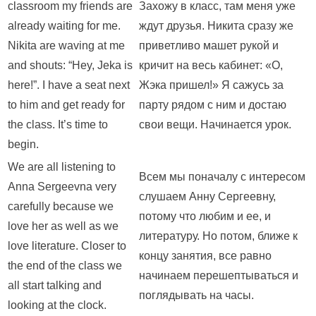
classroom my friends are
Захожу в класс, там меня уже
already waiting for me.
ждут друзья. Никита сразу же
Nikita are waving at me
приветливо машет рукой и
and shouts: “Hey, Jeka is
кричит на весь кабинет: «О,
here!”. I have a seat next
Жэка пришел!» Я сажусь за
to him and get ready for
парту рядом с ним и достаю
the class. It’s time to
свои вещи. Начинается урок.
begin.
We are all listening to
Всем мы поначалу с интересом
Anna Sergeevna very
слушаем Анну Сергеевну,
carefully because we
потому что любим и ее, и
love her as well as we
литературу. Но потом, ближе к
love literature. Closer to
концу занятия, все равно
the end of the class we
начинаем перешептываться и
all start talking and
поглядывать на часы.
looking at the clock.