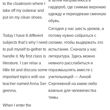
а затем направляюсь в
to the cloakroom where I
гардероб, где снимаю верхнюю
take off my outwear and
одежду и переодеваю сменную
put on my clean shoes.
обувь.
Сегодня у нас шесть уроков, а
Today I have 6 different
потому нужно собраться с
subjects that’s why I need
силами, чтобы выдержать это
to pull myself to-gether to
испытание. Сначала у нас
handle it. My first class is
литература. Здесь можно
literature. I can relax a
немного расслабиться и
little bit and discuss some
поразмышлять вместе с
important topics with our
учительницей — Анной
teacher named Anna Ser-
Сергеевной на какие-либо
geevna.
важные для человечества
темы.
When I enter the