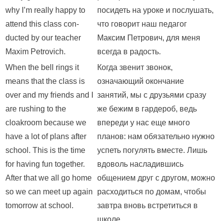
why I’m really happy to
посидеть на уроке и послушать,
attend this class con-
что говорит наш педагог
ducted by our teacher
Максим Петрович, для меня
Maxim Petrovich.
всегда в радость.
When the bell rings it
Когда звенит звонок,
means that the class is
означающий окончание
over and my friends and I
занятий, мы с друзьями сразу
are rushing to the
же бежим в гардероб, ведь
cloakroom because we
впереди у нас еще много
have a lot of plans after
планов: нам обязательно нужно
school. This is the time
успеть погулять вместе. Лишь
for having fun together.
вдоволь насладившись
After that we all go home
общением друг с другом, можно
so we can meet up again
расходиться по домам, чтобы
tomorrow at school.
завтра вновь встретиться в
школе.